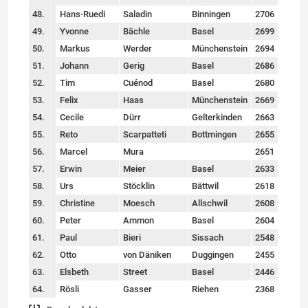
48.
Hans-Ruedi
Saladin
Binningen
2706
49.
Yvonne
Bächle
Basel
2699
50.
Markus
Werder
Münchenstein
2694
51.
Johann
Gerig
Basel
2686
52.
Tim
Cuénod
Basel
2680
53.
Felix
Haas
Münchenstein
2669
54.
Cecile
Dürr
Gelterkinden
2663
55.
Reto
Scarpatteti
Bottmingen
2655
56.
Marcel
Mura
2651
57.
Erwin
Meier
Basel
2633
58.
Urs
Stöcklin
Bättwil
2618
59.
Christine
Moesch
Allschwil
2608
60.
Peter
Ammon
Basel
2604
61.
Paul
Bieri
Sissach
2548
62.
Otto
von Däniken
Duggingen
2455
63.
Elsbeth
Street
Basel
2446
64.
Rösli
Gasser
Riehen
2368