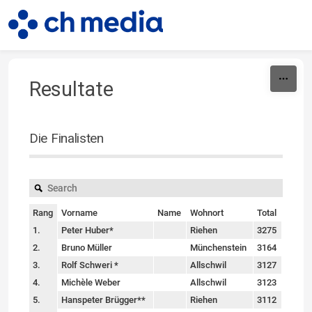
Skip to content
Resultate
Die Finalisten
Rang
Vorname
Name
Wohnort
Total
1.
Peter Huber*
Riehen
3275
2.
Bruno Müller
Münchenstein
3164
3.
Rolf Schweri *
Allschwil
3127
4.
Michèle Weber
Allschwil
3123
5.
Hanspeter Brügger**
Riehen
3112