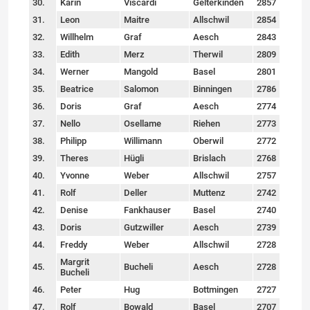
30.
Karin
Viscardi
Gelterkinden
2857
31.
Leon
Maitre
Allschwil
2854
32.
Willhelm
Graf
Aesch
2843
33.
Edith
Merz
Therwil
2809
34.
Werner
Mangold
Basel
2801
35.
Beatrice
Salomon
Binningen
2786
36.
Doris
Graf
Aesch
2774
37.
Nello
Osellame
Riehen
2773
38.
Philipp
Willimann
Oberwil
2772
39.
Theres
Hügli
Brislach
2768
40.
Yvonne
Weber
Allschwil
2757
41.
Rolf
Deller
Muttenz
2742
42.
Denise
Fankhauser
Basel
2740
43.
Doris
Gutzwiller
Aesch
2739
44.
Freddy
Weber
Allschwil
2728
Margrit
45.
Bucheli
Aesch
2728
Bucheli
46.
Peter
Hug
Bottmingen
2727
47.
Rolf
Bowald
Basel
2707