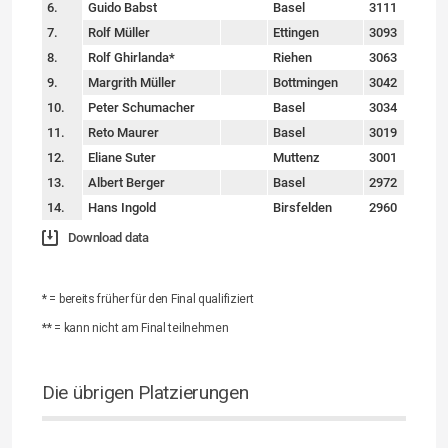
6.
Guido Babst
Basel
3111
7.
Rolf Müller
Ettingen
3093
8.
Rolf Ghirlanda*
Riehen
3063
9.
Margrith Müller
Bottmingen
3042
10.
Peter Schumacher
Basel
3034
11.
Reto Maurer
Basel
3019
12.
Eliane Suter
Muttenz
3001
13.
Albert Berger
Basel
2972
14.
Hans Ingold
Birsfelden
2960
Download data
* = bereits früher für den Final qualifiziert
** = kann nicht am Final teilnehmen
Die übrigen Platzierungen