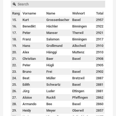
Rang
Vorname
Name
Wohnort
Total
15.
Kurt
Grossenbacher
Basel
2957
16.
Benedikt
Hächler
Binningen
2922
17.
Peter
Manser
Therwil
2921
18.
Franz
Salomon
Binningen
2917
19.
Hans
Grollimund
Allschwil
2910
20.
Alex
Hänggi
Muttenz
2910
21.
Christian
Baer
Basel
2908
22.
Peter
Hügli
2905
23.
Bruno
Frei
Basel
2902
24.
Beat
Müller
Bretzwil
2887
25.
Edith
Schwartz
Basel
2881
26.
Jürg
Luder
Ettingen
2881
27.
Aloise
Ruckli
Pfeffingen
2862
28.
Armando
Bee
Basel
2860
29.
Heidy
Meyer
Oberwil
2857