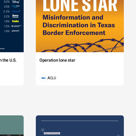
 the U.S.
Operation lone star
ACLU