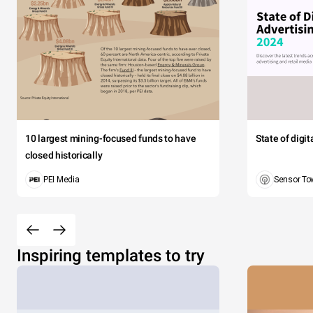
10 largest mining-focused funds to have
State of digi
closed historically
PEI Media
Sensor To
Inspiring templates to try