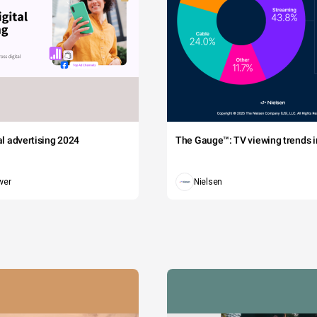
tal advertising 2024
The Gauge™: TV viewing trends in
wer
Nielsen