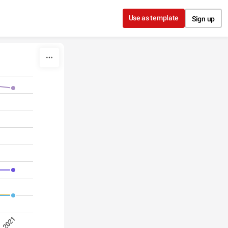
Use as template
Sign up