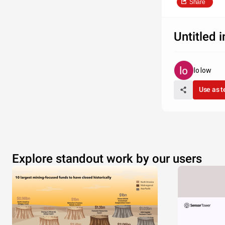
Share
Untitled 
lo low
Use as 
Explore standout work by our users