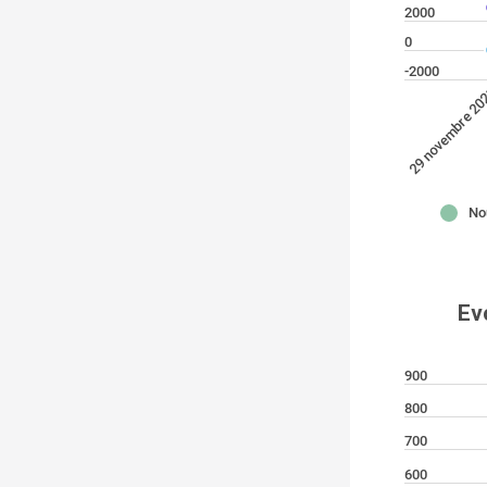
2000
0
-2000
29 novembre 2
No
Evo
900
800
700
600