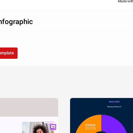
Made wit
infographic
template