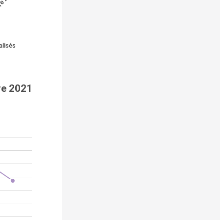
re 2021
alisés
re 2021