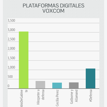
PLATAFORMAS DIGITALES
VOXCOM
3,500
3,000
2,500
2,000
1,500
1,000
500
0
#CambioDeGabine
te
Hinzpeter a
defensa
Cecilia Perez
Golborne y
Allamand
#Defensa