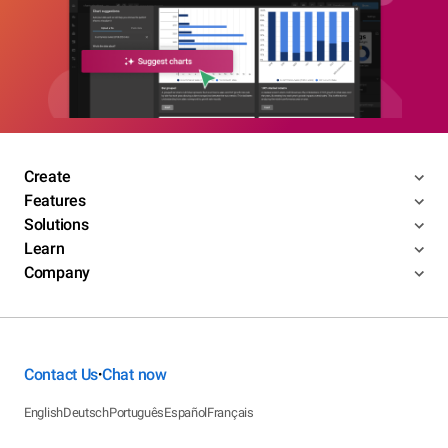
Create
Features
Solutions
Learn
Company
Contact Us
Chat now
•
English
Deutsch
Português
Español
Français