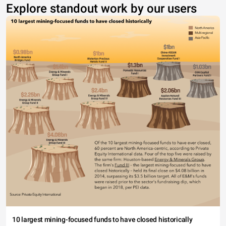
Explore standout work by our users
10 largest mining-focused funds to have closed historically