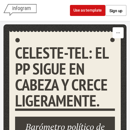
Skip to content
Use as template
Sign up
CELESTE-TEL: EL
PP SIGUE EN
CABEZA Y CRECE
LIGERAMENTE.
Barómetro político de