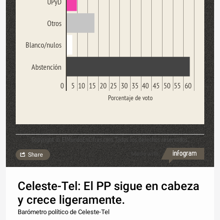
UPyD
Otros
Blanco/nulos
Abstención
0
5
10
15
20
25
30
35
40
45
50
55
60
Porcentaje de voto
Copyright © ElMundoEnCifras.com. Todos los derechos reservados.
Made with
Share
Celeste-Tel: El PP sigue en cabeza
y crece ligeramente.
Barómetro político de Celeste-Tel