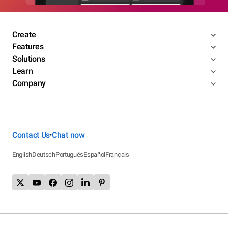
Create
Features
Solutions
Learn
Company
Contact Us
Chat now
•
English
Deutsch
Português
Español
Français