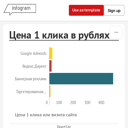
Skip to content
Use as template
Sign up
Цена 1 клика в рублях
Google Adwords
Яндекс.Директ
Баннерная реклама
Таргетированная…
0
100
200
300
400
Цена 1 клика или визита сайта
Direct5.bz