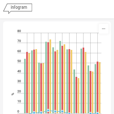
Skip to content
80
70
60
50
40
30
20
%
10
0