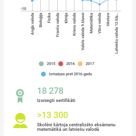
-10
Ķīmija
Franču valoda
Fizika
Bioloģija
Angļu valoda
Latviešu valoda 12.kla…
Vēsture
Vācu valoda
Matemātika
Valsts valoda 9.klasei
Krievu valoda
2015
2016
2017
Izmaiņas pret 2016.gadu
18 278
Izsniegti sertifikāti
>13 300
Skolēni kārtoja centralizēto eksāmenu
matemātikā un latviešu valodā