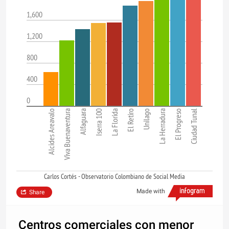
1,600
1,200
800
400
0
Alcides Areavalo
Viva Buenaventura
Alfaguara
Iserra 100
La Florida
El Retiro
Unilago
La Herradura
El Progreso
Ciudad Tunal
Carlos Cortés - Observatorio Colombiano de Social Media
Made with
Share
Centros comerciales con menor