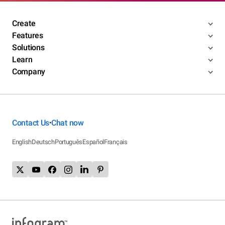
Create
Features
Solutions
Learn
Company
Contact Us
Chat now
•
English
Deutsch
Português
Español
Français