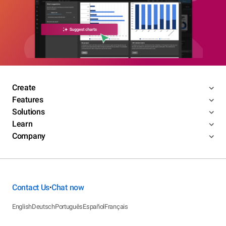
Create
Features
Solutions
Learn
Company
Contact Us
Chat now
•
English
Deutsch
Português
Español
Français