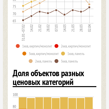
75
70
65
31.01–07.02
14.02
21.02
28.02
07.03
14.03
21.03
28.03
02.04
1ккв, кирпич/монолит
2ккв, кирпич/монолит
3ккв, кирпич/монолит
1ккв, панель
2ккв, панель
3ккв, панель
Доля объектов разных
ценовых категорий
100
80