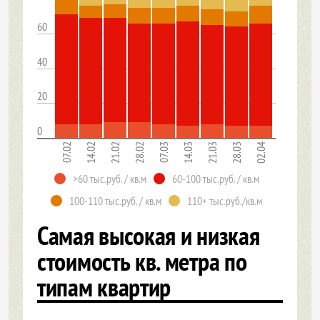
60
40
20
0
07.02
14.02
21.02
28.02
07.03
14.03
21.03
28.03
02.04
>60 тыс.руб. / кв.м
60-100 тыс.руб. / кв.м
100-110 тыс.руб. / кв.м
110+ тыс.руб./кв.м
Самая высокая и низкая
стоимость кв. метра по
типам квартир