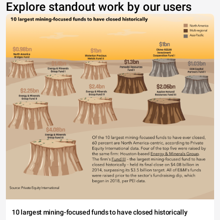
Explore standout work by our users
10 largest mining-focused funds to have closed historically