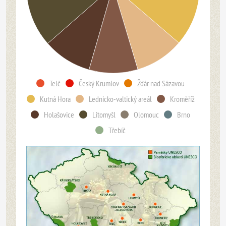
Telč
Český Krumlov
Žďár nad Sázavou
Kutná Hora
Lednicko-valtický areál
Kroměříž
Holašovice
Litomyšl
Olomouc
Brno
Třebíč