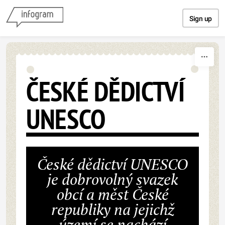
Skip to content
Sign up
ČESKÉ DĚDICTVÍ
UNESCO
České dědictví UNESCO
je dobrovolný svazek
obcí a měst České
republiky na jejichž
území se nachází