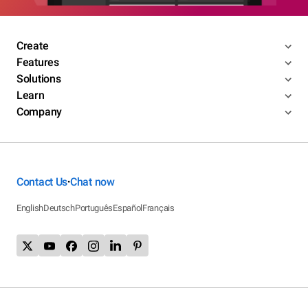
Create
Features
Solutions
Learn
Company
Contact Us
Chat now
•
English
Deutsch
Português
Español
Français