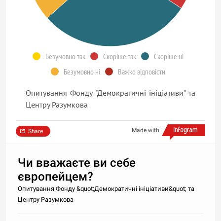
Безумовно так
Скоріше так
Скоріше ні
Безумовно ні
Важко відповісти
Опитування Фонду "Демократичні ініціативи" та
Центру Разумкова
Made with
Share
Чи вважаєте ви себе
європейцем?
Опитування Фонду &quot;Демократичні ініціативи&quot; та
Центру Разумкова