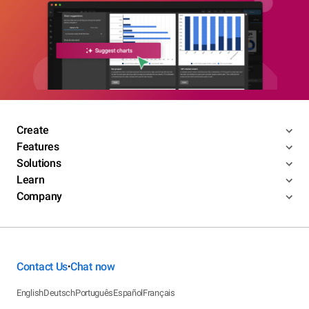
Create
Features
Solutions
Learn
Company
Contact Us
Chat now
•
English
Deutsch
Português
Español
Français