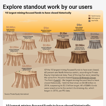
Explore standout work by our users
10 largest mining-focused funds to have closed historically