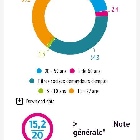
2.4
1.3
34.8
28 - 59 ans
+ de 60 ans
Titres sociaux demandeurs d'emploi
5 - 10 ans
11 - 27 ans
Download data
>
Note
générale*