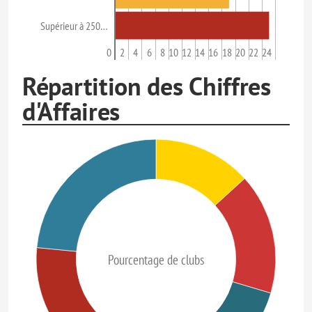
Supérieur à 250…
0
2
4
6
8
10
12
14
16
18
20
22
24
Répartition des Chiffres
d'Affaires
Pourcentage de clubs