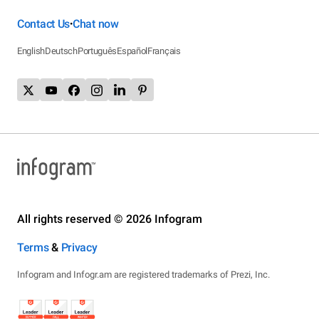
Contact Us
Chat now
•
English
Deutsch
Português
Español
Français
All rights reserved © 2026 Infogram
Terms
&
Privacy
Infogram and Infogr.am are registered trademarks of Prezi, Inc.