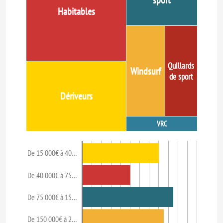
sport
Habitables
Quillards
Windsurf
de sport
Dériveurs
VRC
De 15 000€ à 40…
De 40 000€ à 75…
De 75 000€ à 15…
De 150 000€ à 2…