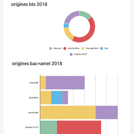
origines bts 2018
bac pro
bac techno
bac général
bts
licence-DUT
origines bac+amei 2018
seconde
première
terminale
niveau 6 et 5