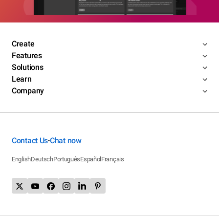
Create
Features
Solutions
Learn
Company
Contact Us
Chat now
•
English
Deutsch
Português
Español
Français