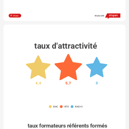
Share
Made with
taux d'attractivité
4,4
5,7
3
BAC
BTS
BAC+3
taux formateurs référents formés