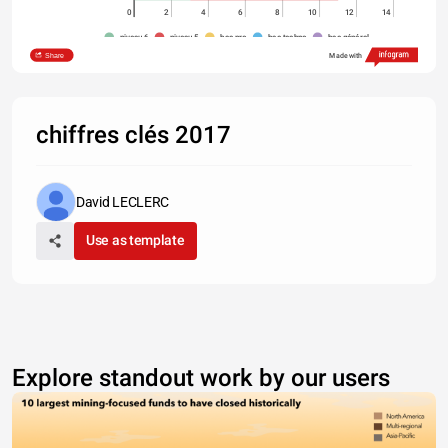
0
2
4
6
8
10
12
14
niveau 6
niveau 5
bac pro
bac techno
bac général
Share
Made with
chiffres clés 2017
David LECLERC
Use as template
Explore standout work by our users