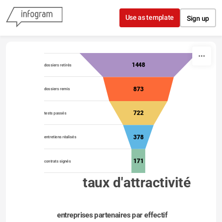
Skip to content
Use as template
Sign up
1448
dossiers retirés
873
dossiers remis
722
tests passés
378
entretiens réalisés
171
contrats signés
taux d'attractivité
entreprises partenaires par effectif