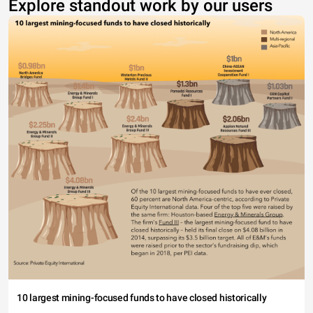
Explore standout work by our users
10 largest mining-focused funds to have closed historically