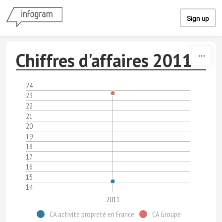
Skip to content
Sign up
Chiffres d'affaires 2011
24
23
22
21
20
19
18
17
16
15
14
2011
CA activité propreté en France
CA Groupe