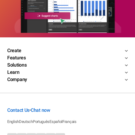
Create
Features
Solutions
Learn
Company
Contact Us
Chat now
•
English
Deutsch
Português
Español
Français