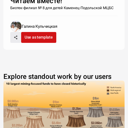
Читаем вместе!
Биотек-филиал № 8 для детей Каменец-Подольской МЦБС
Галина Кульчицкая
Use as template
Explore standout work by our users