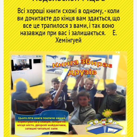
Всі хороші книги схожі в одному, - коли
ви дочитаєте до кінця вам здається, що
все це трапилося з вами, і так воно
назавжди при вас і залишається. Е.
Хемінгуей