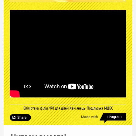
Бібліотека-філія №8 для дітей Кам'янець- Подільська МЦБС
Made with
Share