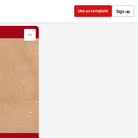
Use as template
Sign up