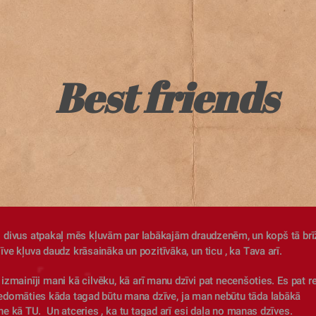
Best friends
 divus atpakaļ mēs kļuvām par labākajām draudzenēm, un kopš tā brīž
ve kļuva daudz krāsaināka un pozitīvāka, un ticu , ka Tava arī. 
edomāties kāda tagad būtu mana dzīve, ja man nebūtu tāda labākā 
e kā TU.  Un atceries , ka tu tagad arī esi daļa no manas dzīves. 