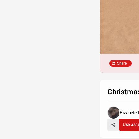
Share
Christma
Elizabete 
Use as 