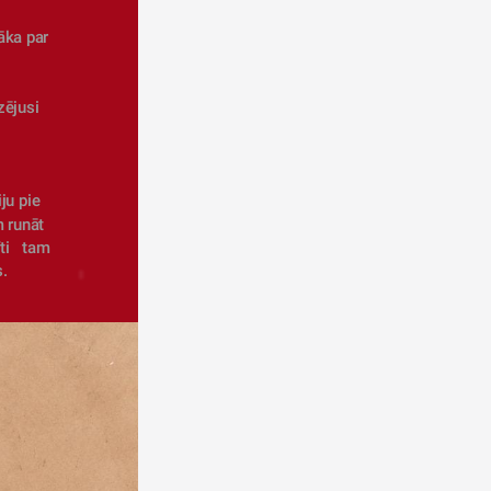
āka par 
ējusi 
u pie 
 runāt 
   tam 
. 