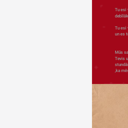
Tu esi 
debīlāk
Tu esi 
un es t
Mūs sai
Tevis u
stundām
,ka mē