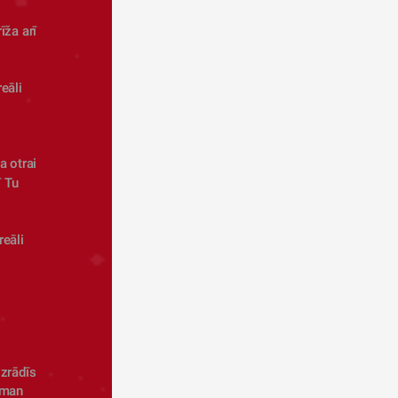
ža arī 
 otrai 
 Tu 
eāli 
zrādīs 
 man