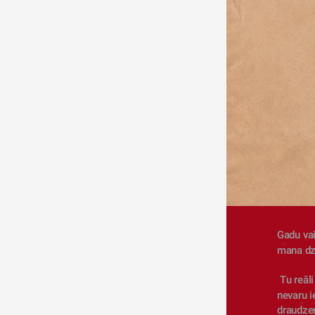
Gadu vai
mana dzī
 Tu reāli izmainīji mani kā cilvēku, kā arī manu dzīvi pat necenšoties. Es pat reāli 
nevaru i
draudzen