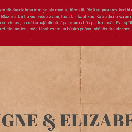
ta tik daudz labu atmiņu pie manis, Jūrmalā, Rīgā un protams kad biju
 Blāzmu. Un tie visi video zvani, tas tik ir kaut kas. Katru dienu varam 
no vietas , un nākamajā dienā tāpat mums būs par ko runāt. Par spīti 
reti tiekamies , mēs tāpat esam un būsim pašas labākās draudzenes.