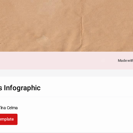
Made wit
s Infographic
Tīna Celma
template