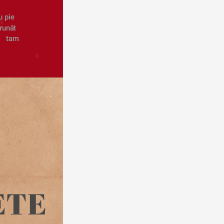
 pie 
runāt 
  tam 
 
SIGNE & ELIZABETE 