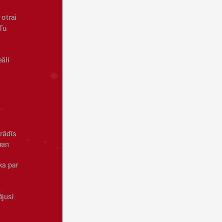
otrai 
Tu 
āli 
rādīs 
man
a par 
jusi 