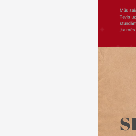
Mūs sais
Tevis uz
stundām 
,ka mēs 