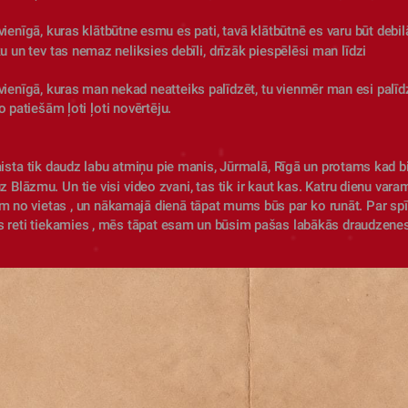
vienīgā, kuras klātbūtne esmu es pati, tavā klātbūtnē es varu būt debil
u un tev tas nemaz neliksies debīli, drīzāk piespēlēsi man līdzi
vienīgā, kuras man nekad neatteiks palīdzēt, tu vienmēr man esi palīdz
o patiešām ļoti ļoti novērtēju.
sta tik daudz labu atmiņu pie manis, Jūrmalā, Rīgā un protams kad bij
z Blāzmu. Un tie visi video zvani, tas tik ir kaut kas. Katru dienu varam
 no vietas , un nākamajā dienā tāpat mums būs par ko runāt. Par spīti
s reti tiekamies , mēs tāpat esam un būsim pašas labākās draudzenes