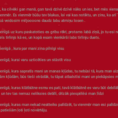
, ka cilvēki gan manā, gan tavā dzīvē dzīvē nāks un ies, bet mēs viena 
enmēr. Es vienmēr būšu tev blakus, lai vai kas notiktu, un zinu, ka arī 
pā veidosim miljoooons daudz labu atmiņu losen . 
ienīgā uz kuru paskatoties es gribu rēkt, protams labā ziņā, jo tu esi re
iels tirlinjs kā es, un kopā esam vienkārši labs tirlinju duets.
vienīgā , kura par mani zina pilnīgi visu 
ienīgā, kurai varu uzticēties un stāstīt visu
ienīgā, kura sapratīs mani un manas kļūdas, tu nebūsi tā, kura man aiz
m kļūdām, būs tieši otrādāk, tu tāpat atbalstīsi mani un piekāpsies 
ienīgā, kuras klātbūtne esmu es pati, tavā klātbūtnē es varu būt debilāk
 un tev tas nemaz neliksies debīli, drīzāk piespēlēsi man līdzi
ienīgā, kuras man nekad neatteiks palīdzēt, tu vienmēr man esi palīdzē
 patiešām ļoti ļoti novērtēju.