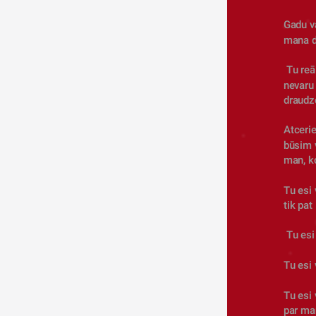
Gadu 
v
mana dz
 Tu reāli izmainīji mani kā cilvēku, kā arī manu dzīvi pat necenšoties. Es pat reāli 
nevaru
draudze
Atcerie
būsim v
man, k
Tu esi 
tik pat
 Tu esi
Tu esi 
Tu esi 
par ma