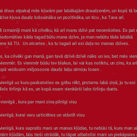
ai divus atpakaļ mēs kļuvām par labākajām draudzenēm, un kopš tā brī
īve kļuva daudz krāsaināka un pozitīvāka, un ticu , ka Tava arī. 
 iedomāties kāda tagad būtu mana dzīve, ja man nebūtu tāda labākā 
ne kā TU.  Un atceries , ka tu tagad arī esi daļa no manas dzīves. 
s, ka cilvēki gan manā, gan tavā dzīvē dzīvē nāks un ies, bet mēs viena
ienmēr. Es vienmēr būšu tev blakus, lai vai kas notiktu, un zinu, ka arī
opā veidosim miljoooons daudz labu atmiņu losen . 
vienīgā uz kuru paskatoties es gribu rēkt, protams labā ziņā, jo tu esi r
 liels tirlinjs kā es, un kopā esam vienkārši labs tirlinju duets.
 vienīgā , kura par mani zina pilnīgi visu 
vienīgā, kurai varu uzticēties un stāstīt visu
vienīgā, kura sapratīs mani un manas kļūdas, tu nebūsi tā, kura man ai
nām kļūdām, būs tieši otrādāk, tu tāpat atbalstīsi mani un piekāpsies