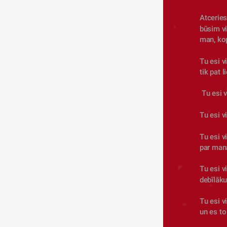
Atceries
būsim vi
man, ko
Tu esi v
tik pat l
 Tu esi 
Tu esi v
Tu esi v
par manā
Tu esi v
debīlāku
Tu esi v
un es to