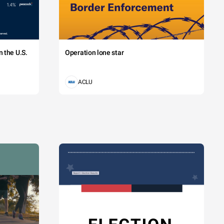
 the U.S.
Operation lone star
ACLU