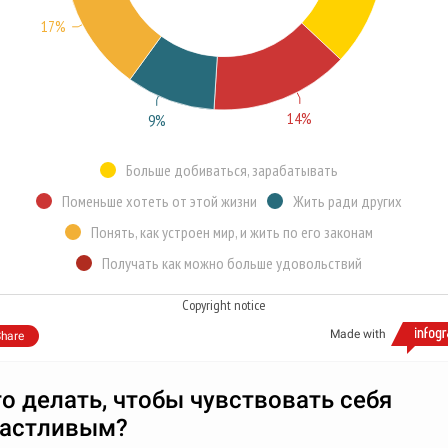
17%
14%
9%
Больше добиваться, зарабатывать
Поменьше хотеть от этой жизни
Жить ради других
Понять, как устроен мир, и жить по его законам
Получать как можно больше удовольствий
Copyright notice
Made with
hare
о делать, чтобы чувствовать себя
частливым?