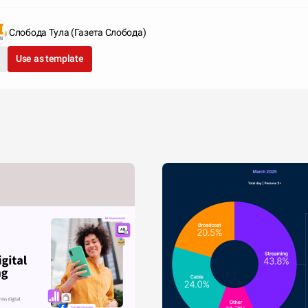
Слобода Тула (Газета Слобода)
Use as template