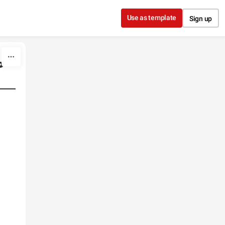
Use as template
Sign up
ь