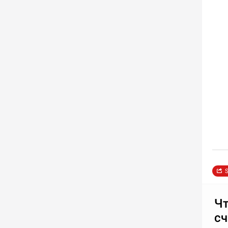
S
Чт
с