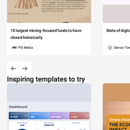
10 largest mining-focused funds to have
State of digi
closed historically
PEI Media
Sensor To
Inspiring templates to try