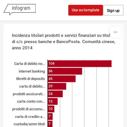
Skip to content
Use as template
Sign up
Incidenza titolari prodotti e servizi finanziari su titolari
di c/c presso banche e BancoPosta. Comunità cinese,
anno 2014
104
Carta di debito no…
56
internet banking
45
libretti di deposito
29
carta di debito…
24
prodotti assicurati…
15
carta conto con…
10
prodotti di accumu…
7
carta di credito a…
7
custodia/amm titoli