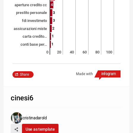
4
aperture credito cc
3
prestito personale
3
fdi investimeto
2
assicurazioni miste
1
carta credito…
1
conti base per…
0
20
40
60
80
100
Made with
Share
cinesi6
cristinadarold
Use as template