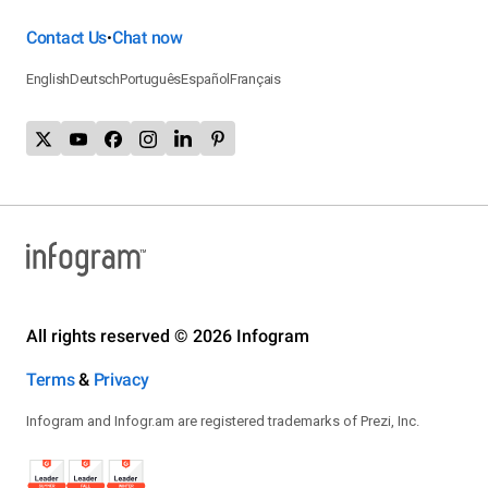
Contact Us
Chat now
•
English
Deutsch
Português
Español
Français
All rights reserved © 2026 Infogram
Terms
&
Privacy
Infogram and Infogr.am are registered trademarks of Prezi, Inc.