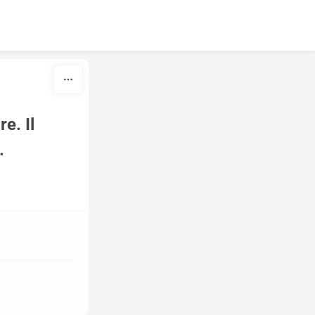
. Il 
.