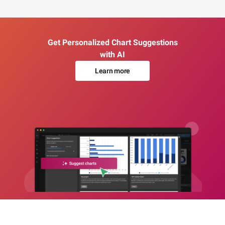
Get Personalized Chart Suggestions
with AI
Learn more