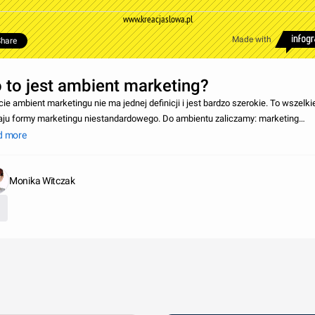
www.kreacjaslowa.pl
Made with
hare
 to jest ambient marketing?
cie ambient marketingu nie ma jednej definicji i jest bardzo szerokie. To wszelk
aju formy marketingu niestandardowego. Do ambientu zaliczamy: marketing
yzancki, wirusowy, trendsetting, a także buzz marketing, e-mail marketing , gry 
d more
Monika Witczak