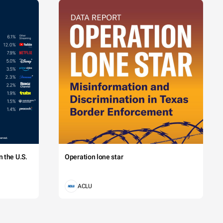
 the U.S.
Operation lone star
ACLU