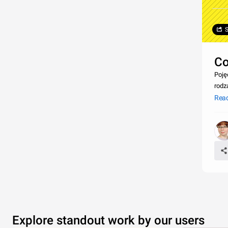
S
Co
Poję
rodz
part
Rea
Explore standout work by our users