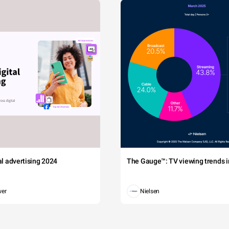
tal advertising 2024
The Gauge™: TV viewing trends in
wer
Nielsen