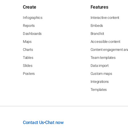
Create
Features
Infographics
Interactive content
Reports
Embeds
Dashboards
Brand kit
Maps
Accessible content
Charts
Content engagement ana
Tables
Team templates
Slides
Data import
Posters
Custom maps
Integrations
Templates
Contact Us
Chat now
•