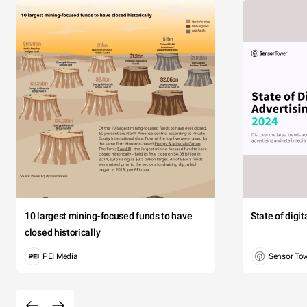
10 largest mining-focused funds to have
State of digi
closed historically
PEI Media
Sensor To