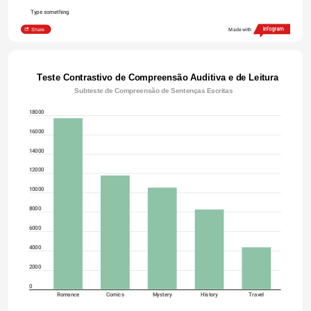
Type something
Share
Made with
Teste Contrastivo de Compreensão Auditiva e de Leitura
                          Subteste de Compreensão de Sentenças Escritas
18000
16000
14000
12000
10000
8000
6000
4000
2000
0
Romance
Comics
Mystery
History
Travel