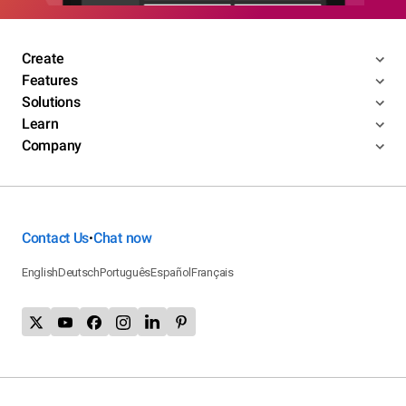
Create
Features
Solutions
Learn
Company
Contact Us
Chat now
•
English
Deutsch
Português
Español
Français