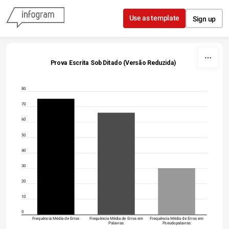
Skip to content
Use as template
Sign up
                  Prova Escrita Sob Ditado (Versão Reduzida)
80
70
60
50
40
30
20
10
0
Frequência Média de Erros
Frequência Média de Erros em
Frequência Média de Erros em
Palavras
Pseudopalavras