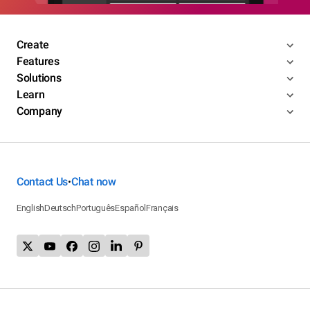
Create
Features
Solutions
Learn
Company
Contact Us
Chat now
•
English
Deutsch
Português
Español
Français