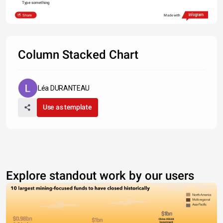
Type something
Share
Made with
Column Stacked Chart
Léa DURANTEAU
Use as template
Explore standout work by our users