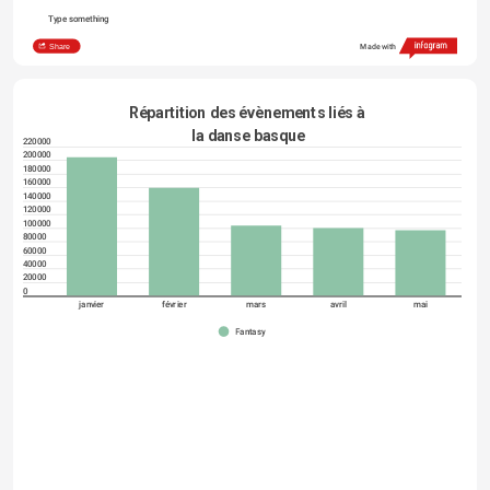
Type something
Share
Made with
Répartition des évènements liés à 
la danse basque
220000
200000
180000
160000
140000
120000
100000
80000
60000
40000
20000
0
janvier
février
mars
avril
mai
Fantasy