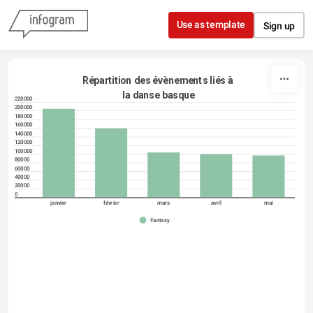
Skip to content
Use as template
Sign up
Répartition des évènements liés à 
la danse basque
220000
200000
180000
160000
140000
120000
100000
80000
60000
40000
20000
0
janvier
février
mars
avril
mai
Fantasy