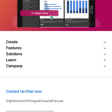
Create
Features
Solutions
Learn
Company
Contact Us
Chat now
•
English
Deutsch
Português
Español
Français