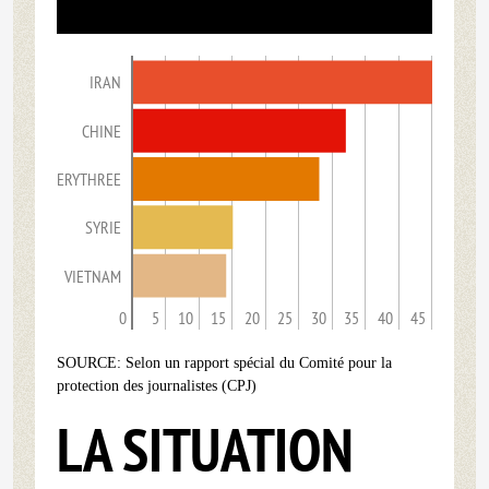
IRAN
CHINE
ERYTHREE
SYRIE
VIETNAM
0
5
10
15
20
25
30
35
40
45
SOURCE: Selon un rapport spécial du Comité pour la
protection des journalistes (CPJ)
LA SITUATION