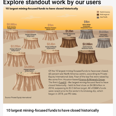
Explore standout work by our users
10 largest mining-focused funds to have closed historically