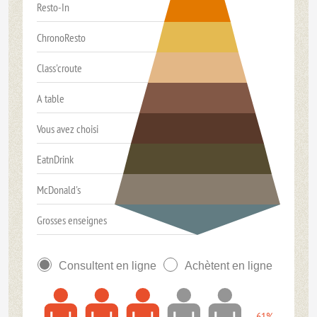
Resto-In
ChronoResto
Class'croute
A table
Vous avez choisi
EatnDrink
McDonald's
Grosses enseignes
Consultent en ligne
Achètent en ligne
61%