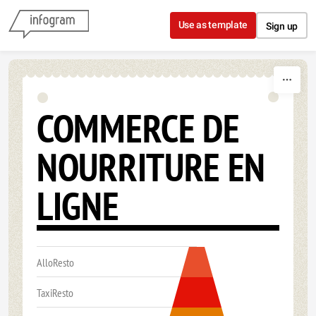
Skip to content
Use as template
Sign up
COMMERCE DE
NOURRITURE EN
LIGNE
AlloResto
TaxiResto