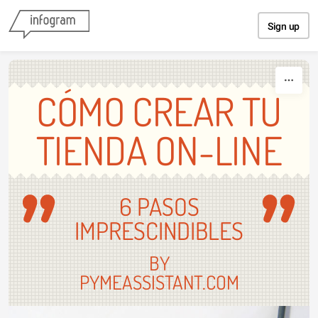
Skip to content
Sign up
CÓMO CREAR TU
TIENDA ON-LINE
6 PASOS
IMPRESCINDIBLES
BY
PYMEASSISTANT.COM