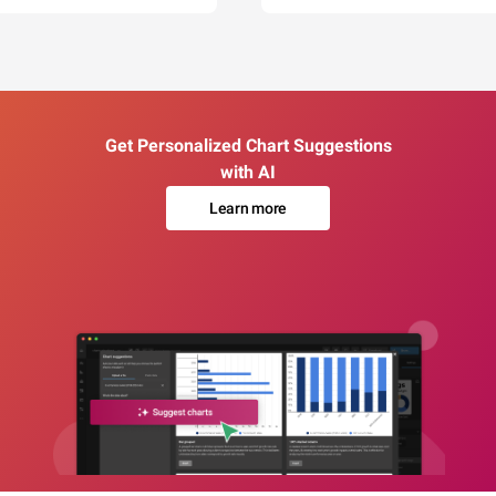
Get Personalized Chart Suggestions
with AI
Learn more