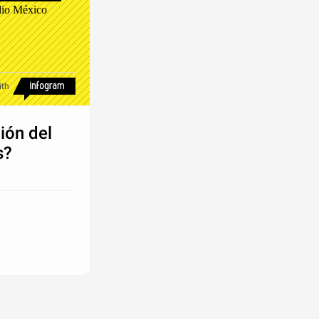
io México
ith
ión del
s?