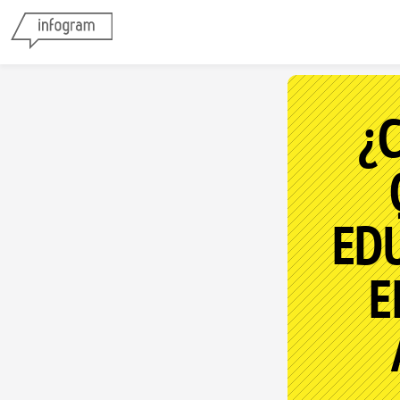
¿
EDU
E