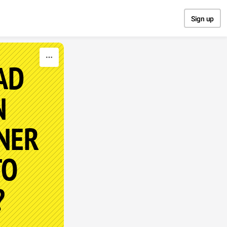
Sign up
AD
N
ENER
TO
?