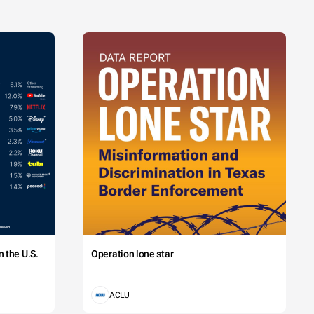
 the U.S.
Operation lone star
ACLU