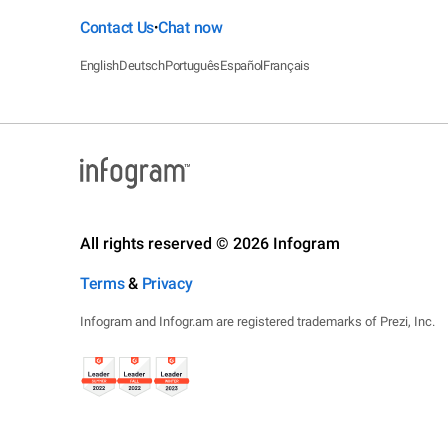
Contact Us
Chat now
•
English
Deutsch
Português
Español
Français
All rights reserved © 2026 Infogram
Terms
&
Privacy
Infogram and Infogr.am are registered trademarks of Prezi, Inc.