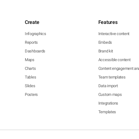
Create
Features
Infographics
Interactive content
Reports
Embeds
Dashboards
Brand kit
Maps
Accessible content
Charts
Content engagement ana
Tables
Team templates
Slides
Data import
Posters
Custom maps
Integrations
Templates