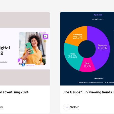
tal advertising 2024
The Gauge™: TV viewing trends in
wer
Nielsen