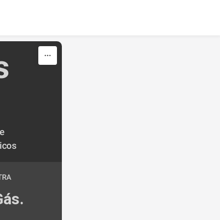
 
 
cos 
TRA
ás. 