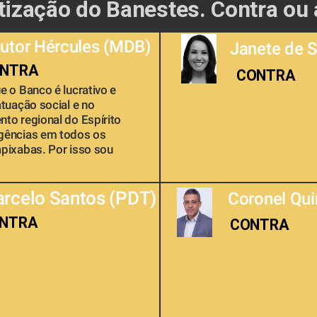
atização do Banestes. Contra ou 
utor Hércules (MDB)
Janete de 
NTRA
CONTRA
e o Banco é lucrativo e 
tuação social e no 
to regional do Espírito 
gências em todos os 
pixabas. Por isso sou 
rcelo Santos (PDT) 
Coronel Qui
NTRA
CONTRA