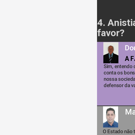
4. Anist
favor? 
Dou
A 
Sim, entendo 
conta os bons 
nossa sociedad
defensor da v
Ma
O Estado não t