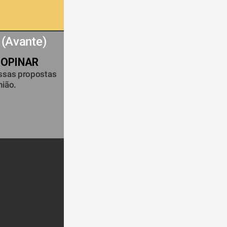
 (Avante) 
 OPINAR
ssas propostas 
ião.  