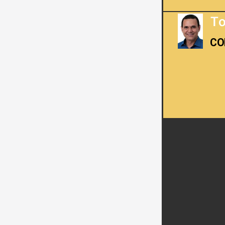
To
CO