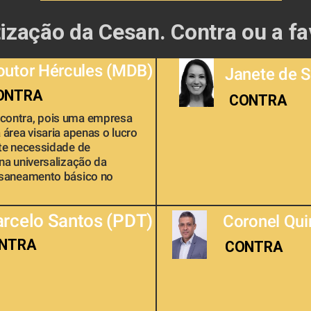
tização da Cesan. Contra ou a fa
outor Hércules (MDB) 
Janete de 
ONTRA
CONTRA
ontra, pois uma empresa 
área visaria apenas o lucro 
te necessidade de 
na universalização da 
 saneamento básico no 
rcelo Santos (PDT) 
Coronel Quin
NTRA
CONTRA