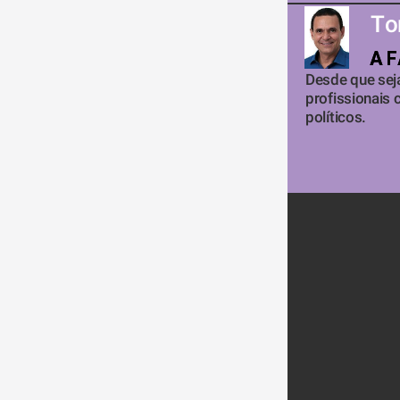
To
A 
A 
Desde que seja
profissionais 
políticos. 