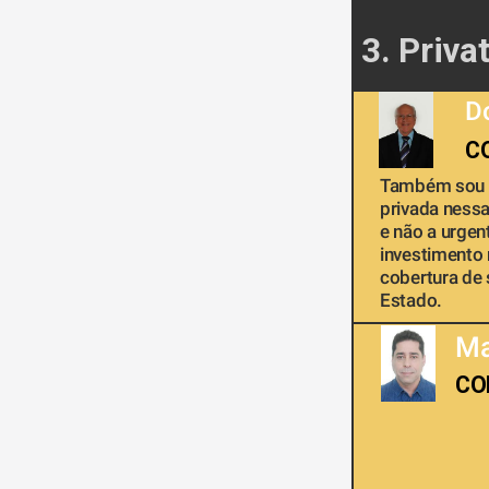
3. Priva
D
C
Também sou c
privada nessa 
e não a urgen
investimento 
cobertura de
Estado.
Ma
CO