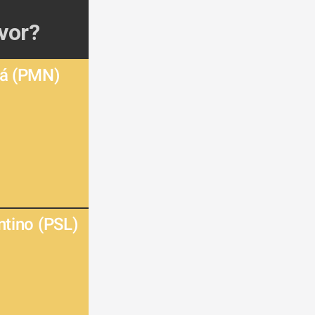
vor? 
Sá (PMN) 
tino (PSL) 