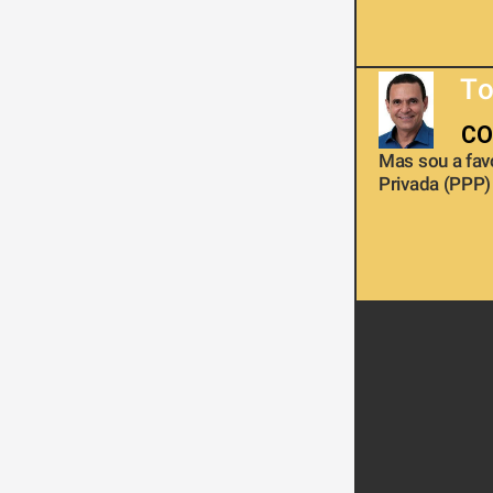
To
CO
Mas sou a favo
Privada (PPP)