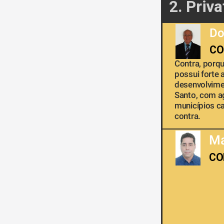
2. Priv
Do
CO
Contra, porqu
possui forte a
desenvolvimen
Santo, com a
municípios ca
contra. 
Ma
CO