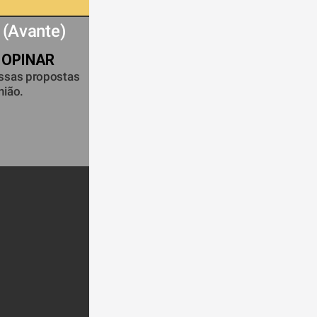
 (Avante) 
 OPINAR
ssas propostas 
ião.  