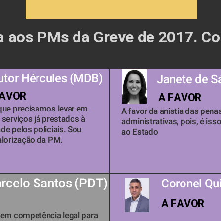
grandes sonegadores da Previdência. 
ia aos PMs da Greve de 2017. Con
tor Hércules (MDB) 
Janete de S
FAVOR
A FAVOR
que precisamos levar em 
A favor da anistia das penas
serviços já prestados à 
administrativas, pois, é iss
e pelos policiais. Sou 
ao Estado
alorização da PM. 
rcelo Santos (PDT) 
Coronel Qui
A FAVOR
em competência legal para 