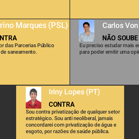
rino Marques (PSL) 
Carlos Von
NTRA
NÃO SOUBE
r das Parcerias Público 
Eu preciso estudar mais e
 de saneamento.
para poder emitir uma opin
Iriny Lopes (PT)
Norma Ayub (DEM)
CONTRA
A FAVOR
Sou contra privatização de qualquer setor 
Não sou a favor da reforma proposta por 
estratégico. Sou anti neoliberal, jamais 
Temer, mas sim de uma Reforma que 
concordarei com privatização de água e 
reequilibre o orçamento da Previdência 
esgoto, por razões de saúde pública.
sem prejudicar o trabalhador e que se 
promova campanha de combate aos 