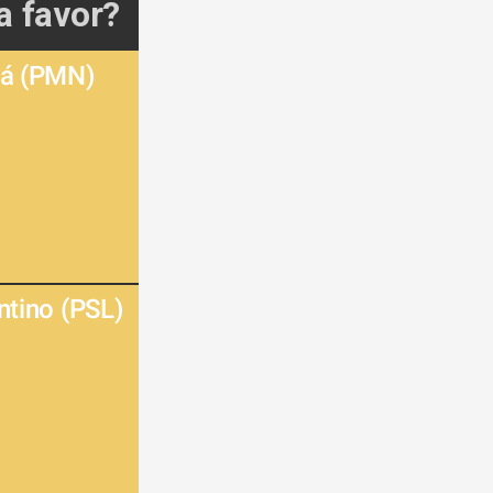
a favor? 
Sá (PMN) 
ntino (PSL) 