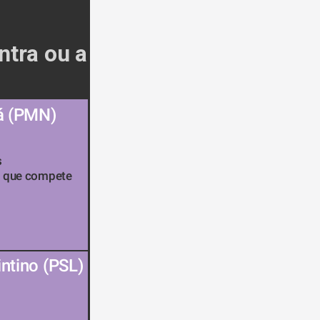
tra ou a 
á (PMN) 
 
o que compete 
ntino (PSL) 