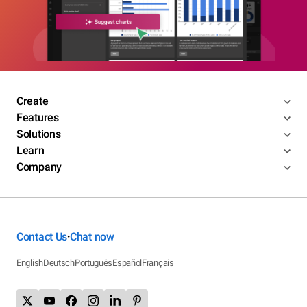
Create
Features
Solutions
Learn
Company
Contact Us
Chat now
•
English
Deutsch
Português
Español
Français