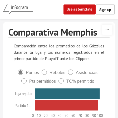
Skip to content
Use as template
Sign up
Comparativa Memphis
Comparación entre los promedios de los Grizzlies
durante la liga y los números registrados en el
primer partido de Playoff ante los Clippers
Puntos
Rebotes
Asistencias
Pts permitidos
TC% permitido
Liga regular
Partido 1 …
0
10
20
30
40
50
60
70
80
90
100