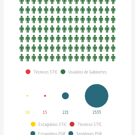
Técnicos STIC
Usuários de Gabinetes
10
15
221
2533
Estagiários STIC
Técnicos STIC
Estagiários PGR
Servidores PGR