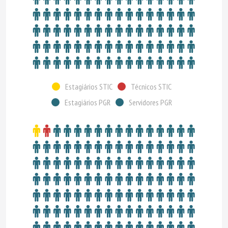
Estagiários STIC
Técnicos STIC
Estagiários PGR
Servidores PGR