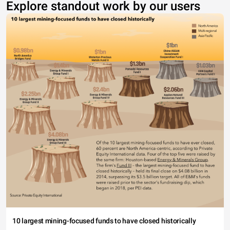
Explore standout work by our users
10 largest mining-focused funds to have closed historically