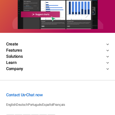
Create
Features
Solutions
Learn
Company
Contact Us
Chat now
•
English
Deutsch
Português
Español
Français