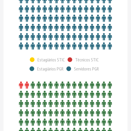
Estagiários STIC
Técnicos STIC
Estagiários PGR
Servidores PGR