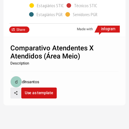
Estagiários STIC
Técnicos STIC
Estagiários PGR
Servidores PGR
Made with
Share
Comparativo Atendentes X
Atendidos (Área Meio)
Description
dlnsantos
Use as template