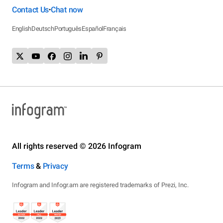
Contact Us
Chat now
•
English
Deutsch
Português
Español
Français
All rights reserved © 2026 Infogram
Terms
&
Privacy
Infogram and Infogr.am are registered trademarks of Prezi, Inc.