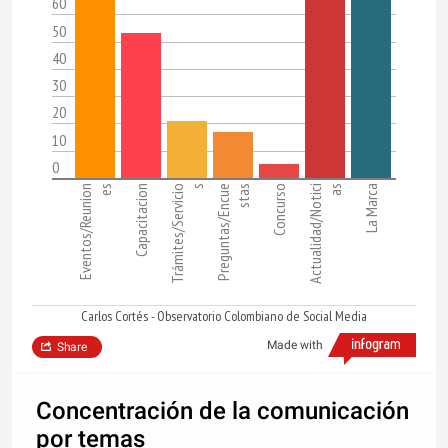
60
50
40
30
20
10
0
Eventos/Reunion
es
Capacitacion
Trámites/Servicio
s
Preguntas/Encue
stas
Concurso
Actualidad/Notici
as
La Marca
Carlos Cortés - Observatorio Colombiano de Social Media
Made with
Share
Concentración de la comunicación
por temas