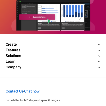
Create
Features
Solutions
Learn
Company
Contact Us
Chat now
•
English
Deutsch
Português
Español
Français