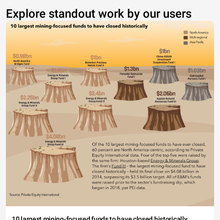
Explore standout work by our users
10 largest mining-focused funds to have closed historically