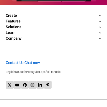
Create
Features
Solutions
Learn
Company
Contact Us
Chat now
•
English
Deutsch
Português
Español
Français