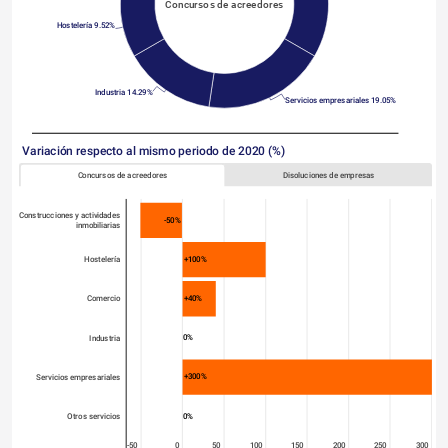
Concursos de acreedores
Hostelería 9.52%
Industria 14.29%
Servicios empresariales 19.05%
Variación respecto al mismo periodo de 2020 (%)
Concursos de acreedores
Disoluciones de empresas
Construcciones y actividades
-50%
inmobiliarias
+100%
Hostelería
+40%
Comercio
0%
Industria
+300%
Servicios empresariales
0%
Otros servicios
-50
0
50
100
150
200
250
300