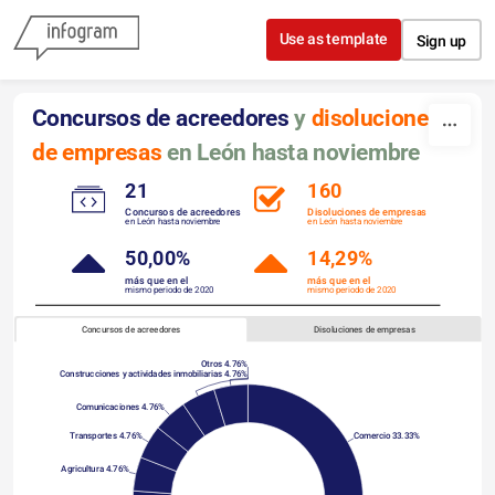
Skip to content
Use as template
Sign up
Concursos de acreedores 
y
disoluciones
de empresas
 en León hasta noviembre
21
160
Concursos de acreedores
Disoluciones de empresas
en León hasta noviembre
en León hasta noviembre
50,00%
14,29%
más que en el
más que en el
mismo periodo de 2020
mismo periodo de 2020
Concursos de acreedores
Disoluciones de empresas
Otros 4.76%
Construcciones y actividades inmobiliarias 4.76%
Comunicaciones 4.76%
Transportes 4.76%
Comercio 33.33%
Agricultura 4.76%