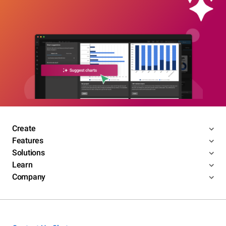
La izquierda obtendría la mayoría
Según la encuesta realizada por ODEC, el PSOE y 
Compromís obtendrían un concejal más cada uno que en 
2015. Mientas que el PP bajaría dos, que se irían a 
Create
Ciudadanos. Ilicitanos por Elche desparecería. Y el 
Features
Partido de Elche se mantendría con un edil
Solutions
Learn
Company