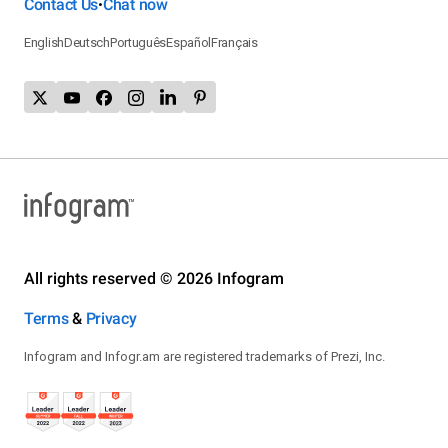
Contact Us
Chat now
VALORACIÓN GESTIÓN
•
English
Deutsch
Português
Español
Français
9
8
7
3
3
3
6
4
1
5
2
4
3
3
3
2
All rights reserved © 2026 Infogram
1
Terms
&
Privacy
3
2
4
5
0
TRIPARTITO
PP
Cs
IxE
Infogram and Infogr.am are registered trademarks of Prezi, Inc.
BIEN
REGULAR
MAL
La izquierda obtendría la mayoría