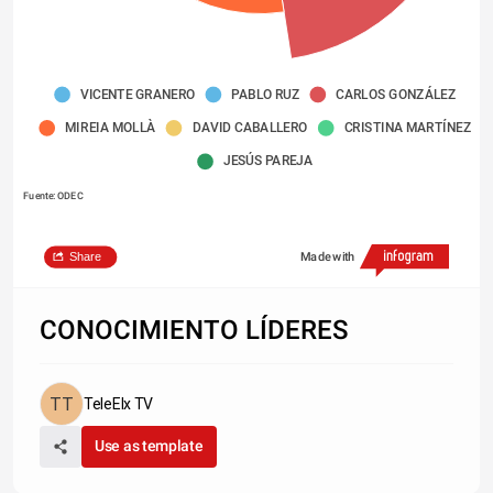
VICENTE GRANERO
PABLO RUZ
CARLOS GONZÁLEZ
MIREIA MOLLÀ
DAVID CABALLERO
CRISTINA MARTÍNEZ
JESÚS PAREJA
Fuente: ODEC
Share
Made with
CONOCIMIENTO LÍDERES
Fuente: ODEC
TeleElx TV
Use as template