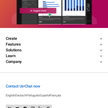
Create
Features
Solutions
Learn
Company
Contact Us
Chat now
•
English
Deutsch
Português
Español
Français