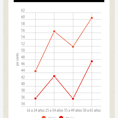
62
60
58
56
54
52
50
por ciento
48
46
44
42
40
38
36
34
16 a 24 años
25 a 34 años
35 a 49 años
50 a 65 años