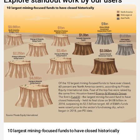
Explore standout work by our users
10 largest mining-focused funds to have closed historically