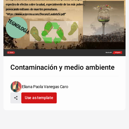
espectro de efectos sobre la salud, especialmente de los más pobres, 
provocando millones de muertes prematuras. 
"https://www.aciprensa.com/Docum/LaudatoSi.pdf" 
TEGNOLOGÍA
Share
Made with
Contaminación y medio ambiente
Eliana Paola Vanegas Caro
Use as template