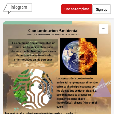
Skip to content
Use as template
Sign up
Contaminación Ambiental
EFECTOS Y EXPONENTES DEL MASACRE DE LA REALIDAD
La contaminación ambiental es un 
tema que ha venido abarcando 
durante mucho tiempo y que es una 
de las principales fuentes de 
enfermedades en las personas. 
Las causas de la contaminación 
INDUSTRIAS
ambiental  empiezan por el hombre 
quien es el principal causante de 
los efectos que se tienen día a día. 
Este fenómeno se produce en 
exponentes como el aire 
(atmosférica), el agua (Hircana), el 
suelo. 
La exposición a los contaminantes atmosféricos produce un amplio 