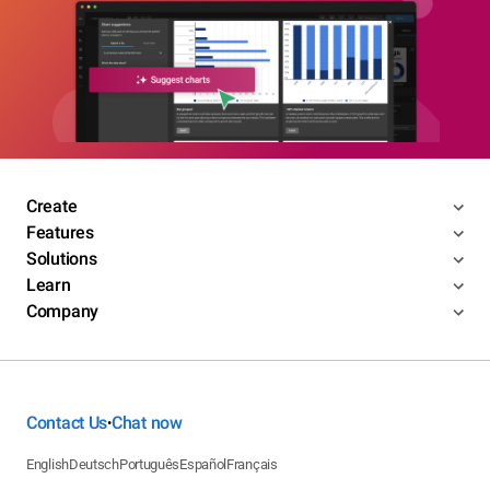
Create
Features
Solutions
Learn
Company
Contact Us
Chat now
•
English
Deutsch
Português
Español
Français