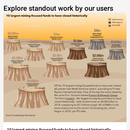
Explore standout work by our users
10 largest mining-focused funds to have closed historically