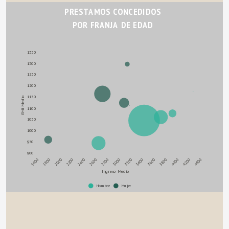
PRESTAMOS CONCEDIDOS
POR FRANJA DE EDAD
1350
1300
1250
1200
1150
EMI Medio
1100
1050
1000
950
900
1800
3200
2000
3400
2200
3600
2400
3800
2600
4000
2800
4200
1600
3000
4400
Ingreso Medio
Hombre
Mujer