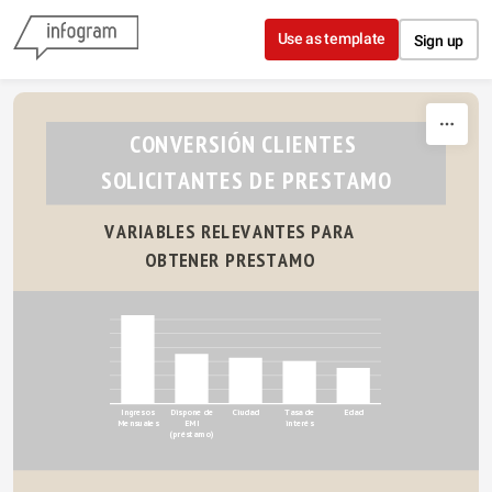
Skip to content
Use as template
Sign up
CONVERSIÓN CLIENTES 
SOLICITANTES DE PRESTAMO
VARIABLES RELEVANTES PARA 
OBTENER PRESTAMO 
Ingresos
Dispone de
Ciudad
Tasa de
Edad
Mensuales
EMI
interés
(préstamo)