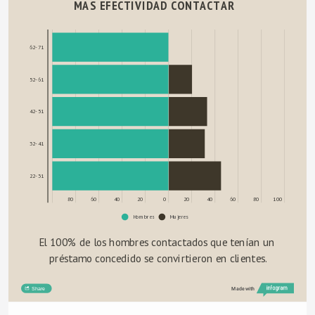
MAS EFECTIVIDAD CONTACTAR
62-71
52-61
42-51
32-41
22-31
100
80
60
40
20
0
20
40
60
80
100
Hombres
Mujeres
El 100% de los hombres contactados que tenían un 
préstamo concedido se convirtieron en clientes.
Share
Made with