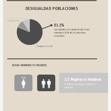
DESIGUALDAD POBLACIONES
Categoría C 9.23%
Categoría B 9.63%
81.1%
Las ciudades con categoría tipo A han 
obtenido el 81% de los prestamos 
concedidos.
Categoría A 81.14%
       SESGO HOMBRES VS MUJERES
43% -
1/2 Mujeres vs Hombres
El 43% de las mujeres reciben un 
préstamo.