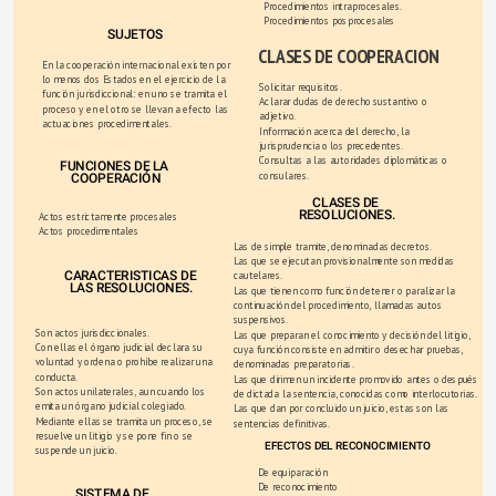
Procedimientos intraprocesales.
Procedimientos posprocesales
SUJETOS
CLASES DE COOPERACION
En la cooperación internacional existen por 
lo menos dos Estados en el ejercicio de la 
Solicitar requisitos.
función jurisdiccional: en uno se tramita el 
Aclarar dudas de derecho sustantivo o 
proceso y en el otro se llevan a efecto las 
adjetivo.
actuaciones procedimentales.
Información acerca del derecho, la 
jurisprudencia o los precedentes.
Consultas a las autoridades diplomáticas o 
FUNCIONES DE LA 
consulares.
COOPERACIÓN
CLASES DE 
RESOLUCIONES.
Actos estrictamente procesales
Actos procedimentales
Las de simple tramite, denominadas decretos.
Las que se ejecutan provisionalmente son medidas 
CARACTERISTICAS DE 
cautelares.
LAS RESOLUCIONES.
Las que tienen como función detener o paralizar la 
continuación del procedimiento, llamadas autos 
suspensivos.
Son actos jurisdiccionales.
Las que preparan el conocimiento y decisión del litigio, 
Con ellas el órgano judicial declara su 
cuya función consiste en admitir o desechar pruebas, 
voluntad y ordena o prohíbe realizar una 
denominadas preparatorias.
conducta.
Las que dirimen un incidente promovido antes o después 
Son actos unilaterales, aun cuando los 
de dictada la sentencia, conocidas como interlocutorias.
emita un órgano judicial colegiado.
Las que dan por concluido un juicio, estas son las 
Mediante ellas se tramita un proceso, se 
sentencias definitivas.
resuelve un litigio y se pone fin o se 
EFECTOS DEL RECONOCIMIENTO
suspende un juicio.
De equiparación
De reconocimiento
SISTEMA DE 