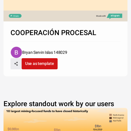
Share
Made with
COOPERACIÓN PROCESAL
Bryan Servin Islas 148029
Use as template
Explore standout work by our users