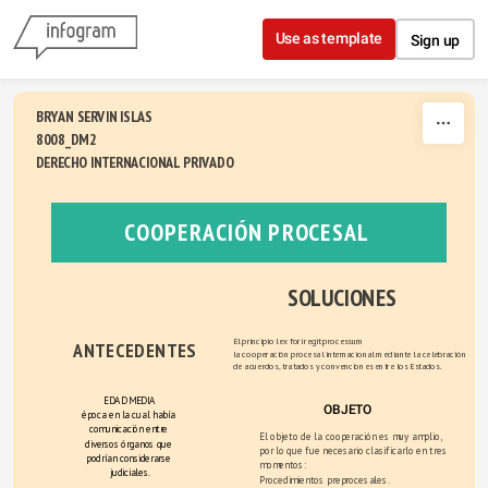
Skip to content
Use as template
Sign up
BRYAN SERVIN ISLAS
8008_DM2
DERECHO INTERNACIONAL PRIVADO
COOPERACIÓN PROCESAL
SOLUCIONES
El principio lex fori regit processum
ANTECEDENTES
la cooperación procesal internacional mediante la celebración 
de acuerdos, tratados y convenciones entre los Estados.
EDAD MEDIA
OBJETO
época en la cual había 
comunicación entre 
El objeto de la cooperación es muy amplio, 
diversos órganos que 
por lo que fue necesario clasificarlo en tres 
podrían considerarse 
momentos:
judiciales.
Procedimientos preprocesales.