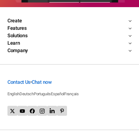
Create
Features
Solutions
Learn
Company
Contact Us
Chat now
•
English
Deutsch
Português
Español
Français