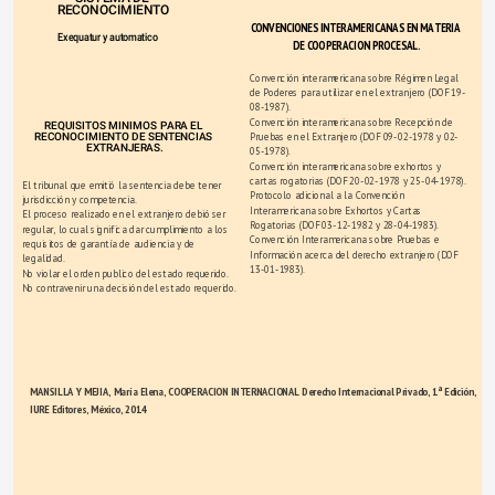
RECONOCIMIENTO
CONVENCIONES INTERAMERICANAS EN MATERIA 
Exequatur y automatico
DE COOPERACION PROCESAL.
Convención interamericana sobre Régimen Legal 
de Poderes para utilizar en el extranjero (DOF 19-
08-1987).
Convención interamericana sobre Recepción de 
REQUISITOS MINIMOS PARA EL 
RECONOCIMIENTO DE SENTENCIAS 
Pruebas en el Extranjero (DOF 09-02-1978 y 02-
EXTRANJERAS.
05-1978).
Convención interamericana sobre exhortos y 
cartas rogatorias (DOF 20-02-1978 y 25-04-1978).
El tribunal que emitió la sentencia debe tener 
Protocolo adicional a la Convención 
jurisdicción y competencia.
Interamericana sobre Exhortos y Cartas 
El proceso realizado en el extranjero debió ser 
Rogatorias (DOF 03-12-1982 y 28-04-1983).
regular, lo cual significa dar cumplimiento a los 
Convención Interamericana sobre Pruebas e 
requisitos de garantía de audiencia y de 
Información acerca del derecho extranjero (DOF 
legalidad.
13-01-1983).
No violar el orden publico del estado requerido.
No contravenir una decisión del estado requerido.
MANSILLA Y MEJIA, María Elena, COOPERACION INTERNACIONAL Derecho Internacional Privado, 1ª Edición, 
IURE Editores, México, 2014