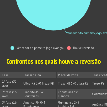
Vencedor do primeiro jogo av
Vencedor do primeiro jogo avançou
Houve reversão
Confrontos nos quais houve a reversão
Fase
Placar da ida
Placar da volta
Classifica
1ª fase (32
Ulbra-RS 3x0 Treze-PB
Treze-PB 5x0 Ulbra-RS
Treze-PB
avos)
2ª fase (16
Cianorte-PR 3x0
Corinthians 5x1
Corinthian
avos)
Corinthians
Cianorte
3ª fase (16
América-RN 0x3
Fluminense 2x5
América-R
avos)
Fluminense
América-RN