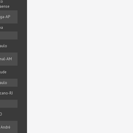
co
aense
nga-AP
ba
aulo
nal-AM
tude
aulo
cano-RJ
RO
 André