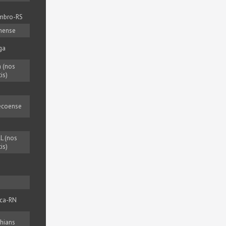
mbro-RS
nense
ga
a (nos
is)
ecoense
L (nos
is)
ca-RN
thians