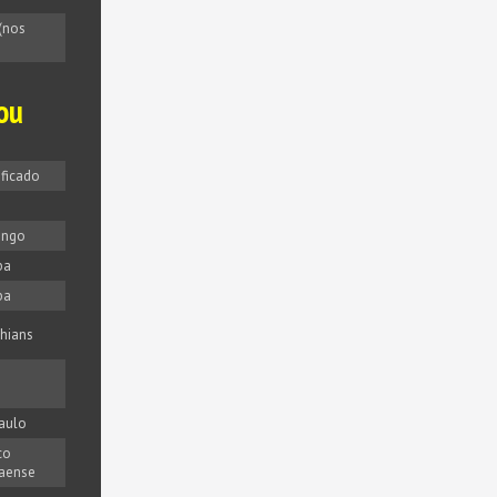
(nos
ou
ificado
engo
ba
ba
thians
aulo
co
aense