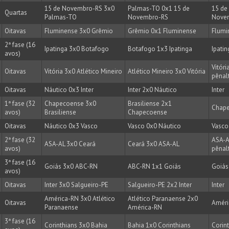
15 de Novembro-RS 3x0
Palmas-TO 0x1 15 de
15 de
Quartas
Palmas-TO
Novembro-RS
Nove
Oitavas
Fluminense 3x0 Grêmio
Grêmio 0x1 Fluminense
Flumi
2ª fase (16
Ipatinga 3x0 Botafogo
Botafogo 1x3 Ipatinga
Ipatin
avos)
Vitóri
Oitavas
Vitória 3x0 Atlético Mineiro
Atlético Mineiro 3x0 Vitória
pênalt
Oitavas
Náutico 0x3 Inter
Inter 2x0 Náutico
Inter
1ª fase (32
Chapecoense 3x0
Brasiliense 2x1
Chap
avos)
Brasiliense
Chapecoense
Oitavas
Náutico 0x3 Vasco
Vasco 0x0 Náutico
Vasco
2ª fase (32
ASA-A
ASA-AL 3x0 Ceará
Ceará 3x0 ASA-AL
avos)
pênalt
3ª fase (16
Goiás 3x0 ABC-RN
ABC-RN 1x1 Goiás
Goiás
avos)
Oitavas
Inter 3x0 Salgueiro-PE
Salgueiro-PE 2x2 Inter
Inter
América-RN 3x0 Atlético
Atlético Paranaense 2x0
Oitavas
Améri
Paranaense
América-RN
3ª fase (16
Corinthians 3x0 Bahia
Bahia 1x0 Corinthians
Corin