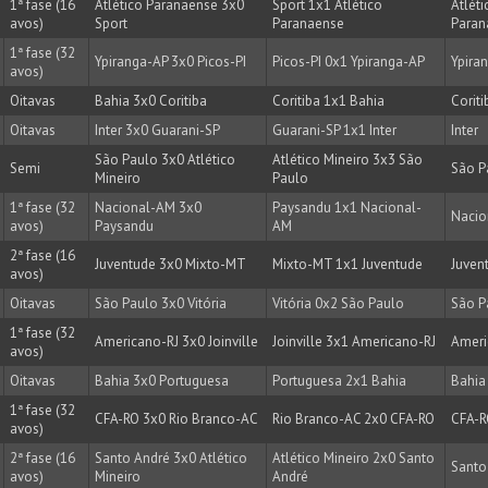
1ª fase (16
Atlético Paranaense 3x0
Sport 1x1 Atlético
Atléti
avos)
Sport
Paranaense
Paran
1ª fase (32
Ypiranga-AP 3x0 Picos-PI
Picos-PI 0x1 Ypiranga-AP
Ypira
avos)
Oitavas
Bahia 3x0 Coritiba
Coritiba 1x1 Bahia
Coriti
Oitavas
Inter 3x0 Guarani-SP
Guarani-SP 1x1 Inter
Inter
São Paulo 3x0 Atlético
Atlético Mineiro 3x3 São
Semi
São P
Mineiro
Paulo
1ª fase (32
Nacional-AM 3x0
Paysandu 1x1 Nacional-
Nacio
avos)
Paysandu
AM
2ª fase (16
Juventude 3x0 Mixto-MT
Mixto-MT 1x1 Juventude
Juven
avos)
Oitavas
São Paulo 3x0 Vitória
Vitória 0x2 São Paulo
São P
1ª fase (32
Americano-RJ 3x0 Joinville
Joinville 3x1 Americano-RJ
Ameri
avos)
Oitavas
Bahia 3x0 Portuguesa
Portuguesa 2x1 Bahia
Bahia
1ª fase (32
CFA-RO 3x0 Rio Branco-AC
Rio Branco-AC 2x0 CFA-RO
CFA-
avos)
2ª fase (16
Santo André 3x0 Atlético
Atlético Mineiro 2x0 Santo
Santo
avos)
Mineiro
André