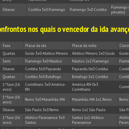
Flamengo 
Oitavas
Coritiba 3x0 Flamengo
Flamengo 3x0 Coritiba
pênaltis)
onfrontos nos quais o vencedor da ida avanç
Fase
Placar da ida
Placar da volta
Class
Quartas
Goiás 3x0 Atlético Mineiro
Atlético Mineiro 2x0 Goiás
Goiás
Semi
Flamengo 3x0 Náutico
Náutico 2x2 Flamengo
Flam
Oitavas
Coritiba 3x0 Paysandu
Paysandu 0x0 Coritiba
Coriti
Quartas
Coritiba 3x0 Botafogo
Botafogo 1x1 Coritiba
Coriti
1ª fase (16
Corinthians 3x0 América-
América-RN 0x3
Corin
avos)
RN
Corinthians
1ª fase (16
Remo 3x0 Maranhão-MA
Maranhão-MA 1x1 Remo
Remo
avos)
Oitavas
São Paulo 3x0 Remo
Remo 1x1 São Paulo
São P
1ª fase (16
Atlético Paranaense 3x0
Santos 1x1 Atlético
Atléti
avos)
Santos
Paranaense
Paran