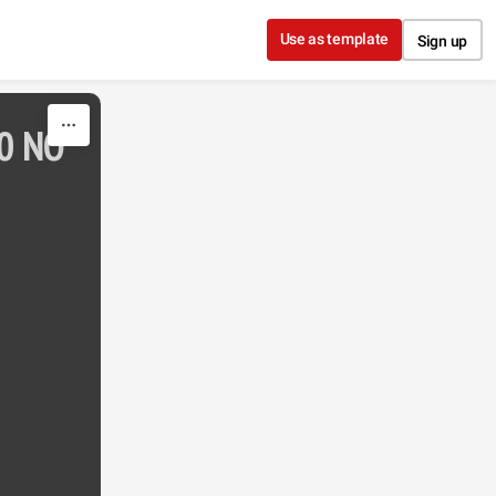
Use as template
Sign up
0 NO