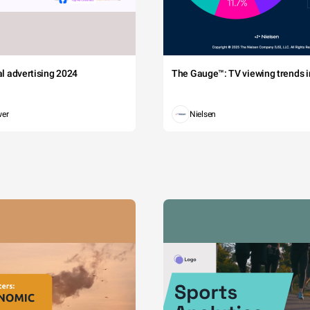
tal advertising 2024
The Gauge™: TV viewing trends in
wer
Nielsen