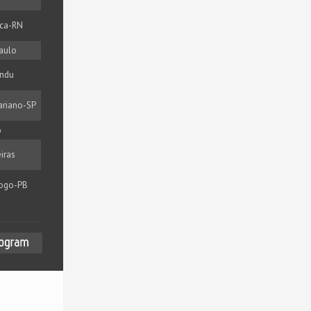
ca-RN
aulo
ndu
ariano-SP
o
iras
ogo-PB