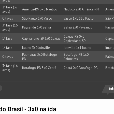
avos)
2ª fase (32
América-RN 3x0 Náutico
Náutico 2x0 América-RN
Améri
avos)
Oitavas
São Paulo 3x0 Vasco
Vasco 1x1 São Paulo
São P
3ª fase (16
Paysandu 3x0 Bahia
Bahia 2x0 Paysandu
Paysa
avos)
Caxias-RS 0x0
1ª fase
Capivariano-SP 3x0 Caxias
Capiv
Capivariano-SP
1ª fase
Ituano 3x0 Joinville
Joinville 1x1 Ituano
Ituan
Palmeiras 3x0 Botafogo-
Botafogo-PB 1x0
Oitavas
Palme
PB
Palmeiras
3ª fase (16
Botafogo-PB 3x0 Ceará
Ceará 0x0 Botafogo-PB
Botaf
avos)
o Brasil - 3x0 na ida