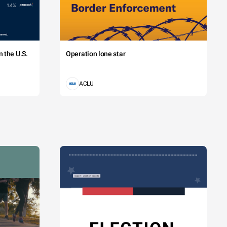
 the U.S.
Operation lone star
ACLU