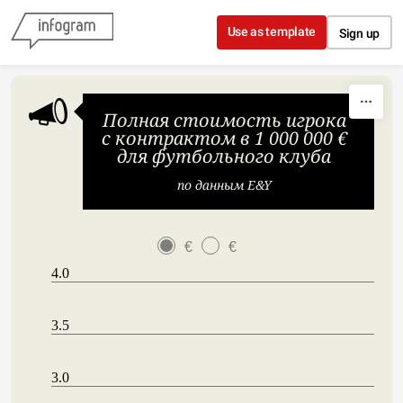
Skip to content
Use as template
Sign up
Полная стоимость игрока
с контрактом в 1 000 000 €
для футбольного клуба
по данным E&Y
€
€
4.0
3.5
3.0