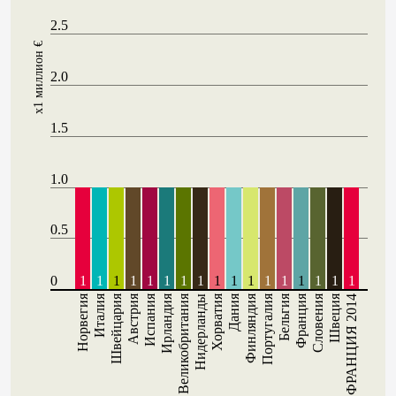
2.5
x1 миллион €
2.0
1.5
1.0
0.5
0
1
1
1
1
1
1
1
1
1
1
1
1
1
1
1
1
1
Норвегия
Италия
Швейцария
Австрия
Испания
Ирландия
Великобритания
Хорватия
Дания
Финляндия
Португалия
Бельгия
Франция
Словения
Швеция
Нидерланды
ФРАНЦИЯ 2014