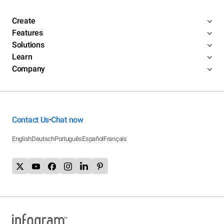
Create
Features
Solutions
Learn
Company
Contact Us
Chat now
•
English
Deutsch
Português
Español
Français