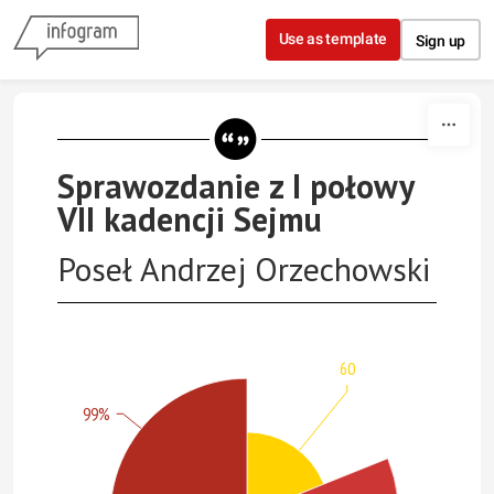
Skip to content
Use as template
Sign up
Sprawozdanie z I połowy
VII kadencji Sejmu
Poseł Andrzej Orzechowski
60
99%