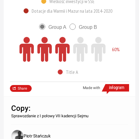
Wielkość inwestycji w SSE
Dotacje dla Warmii i Mazur na lata 2014-2020
Group A
Group B
60%
Title A
Made with
Share
Copy:
Sprawozdanie z I połowy VII kadencji Sejmu
Piotr Stańczuk