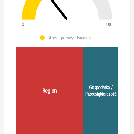
0
100
okres II-połowy, I-kadencji
Gospodarka /
Region
Przedsiębiorczość