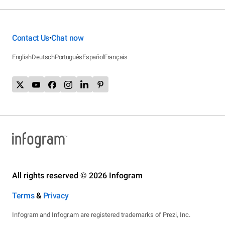
Contact Us
Chat now
•
English
Deutsch
Português
Español
Français
All rights reserved © 2026 Infogram
Terms
&
Privacy
Infogram and Infogr.am are registered trademarks of Prezi, Inc.