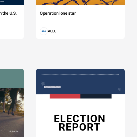
 the U.S.
Operation lone star
ACLU