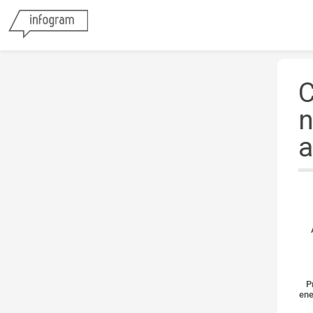
C
n
a
P
ene