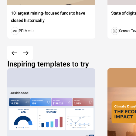
10 largest mining-focused funds to have
State of digi
closed historically
PEI Media
Sensor To
Inspiring templates to try