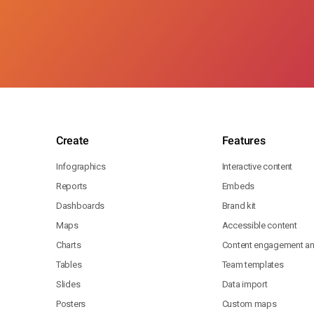
Create
Features
Infographics
Interactive content
Reports
Embeds
Dashboards
Brand kit
Maps
Accessible content
Charts
Content engagement ana
Tables
Team templates
Slides
Data import
Posters
Custom maps