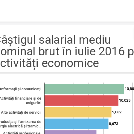
Skip to content
âștigul salarial mediu
ominal brut în iulie 2016 
ctivități economice
10,8
Informaţii şi comunicaţii
Activităţi financiare şi de
10,025
asigurări
9,082
Alte activităţi de servicii
roducţia şi furnizarea de
8,673
rgie electrică şi termic…
Activităţi profesionale,