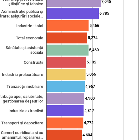
7,045
ştiinţifice şi tehnice
Administraţie publică şi
6,785
ărare; asigurări sociale…
5,466
Industrie - total
5,274
Total economie
Sănătate şi asistenţă
5,460
socială
5,132
Construcţii
5,066
Industria prelucrătoare
4,967
Tranzacţii imobiliare
tribuţia apei; salubritate,
4,900
gestionarea deşeurilor
4,817
Industria extractivă
4,772
Transport şi depozitare
Comerţ cu ridicata şi cu
4,604
amănuntul; repararea…