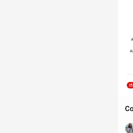
A
Ar
Co