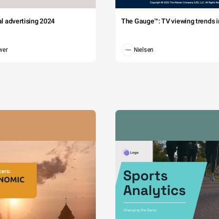
tal advertising 2024
The Gauge™: TV viewing trends in
wer
Nielsen