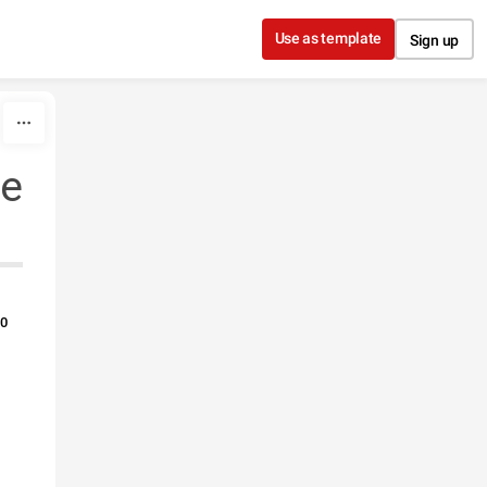
Use as template
Sign up
pe
00