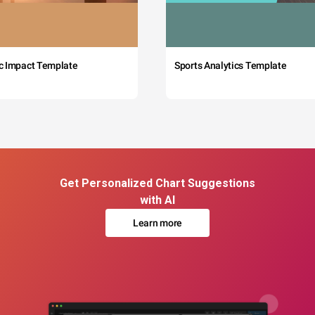
c Impact Template
Sports Analytics Template
Get Personalized Chart Suggestions
with AI
Learn more