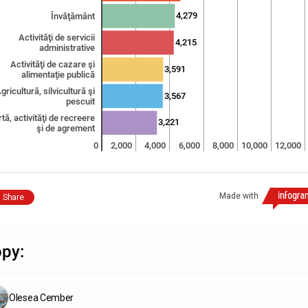
4,279
Învăţământ
Activităţi de servicii
4,215
administrative
Activităţi de cazare şi
3,591
alimentaţie publică
gricultură, silvicultură şi
3,567
pescuit
tă, activităţi de recreere
3,221
şi de agrement
0
2,000
4,000
6,000
8,000
10,000
12,000
Made with
Share
py:
Olesea Cember