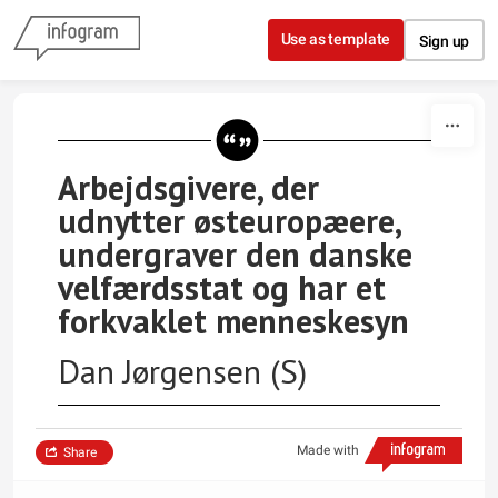
Skip to content
Use as template
Sign up
Arbejdsgivere, der
udnytter østeuropæere,
undergraver den danske
velfærdsstat og har et
forkvaklet menneskesyn
Dan Jørgensen (S)
Made with
Share