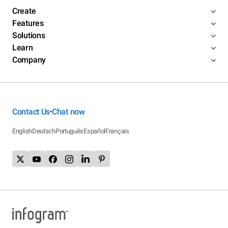
Create
Features
Solutions
Learn
Company
Contact Us
Chat now
•
English
Deutsch
Português
Español
Français