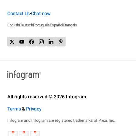
Contact Us
Chat now
•
English
Deutsch
Português
Español
Français
All rights reserved © 2026 Infogram
Terms
&
Privacy
Infogram and Infogr.am are registered trademarks of Prezi, Inc.