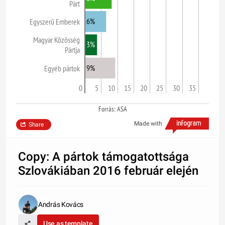
Párt
6%
Egyszerű Emberek
Magyar Közösség
3%
Pártja
9%
Egyéb pártok
0
5
10
15
20
25
30
35
Forrás: ASA
Made with
Share
Copy: A pártok támogatottsága
Szlovákiában 2016 február elején
András Kovács
Use as template