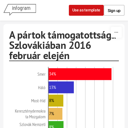
Skip to content
Use as template
Sign up
A pártok támogatottsága
Szlovákiában 2016
február elején
34%
Smer
13%
Háló
8%
Most-Híd
Kereszténydemokra
7%
ta Mozgalom
Szlovák Nemzeti
8%