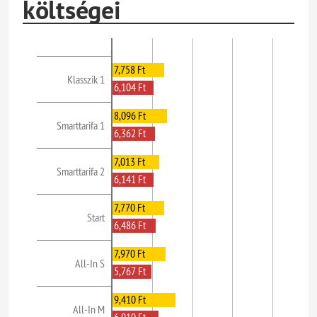
költségei
7,758 Ft
Klasszik 1
6,104 Ft
8,096 Ft
Smarttarifa 1
6,362 Ft
7,013 Ft
Smarttarifa 2
6,141 Ft
7,770 Ft
Start
6,486 Ft
7,970 Ft
All-In S
5,767 Ft
9,410 Ft
All-In M