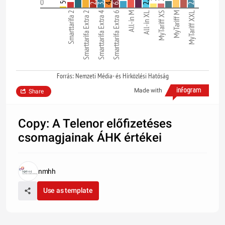
0
Smarttarifa 2
Smarttarifa Extra 2
Smarttarifa Extra 4
Smarttarifa Extra 6
All-in M
All-in XL
MyTariff XS
MyTariff M
MyTariff XXL
Forrás: Nemzeti Média- és Hírközlési Hatóság
Made with
Share
Copy: A Telenor előfizetéses
csomagjainak ÁHK értékei
nmhh
Use as template