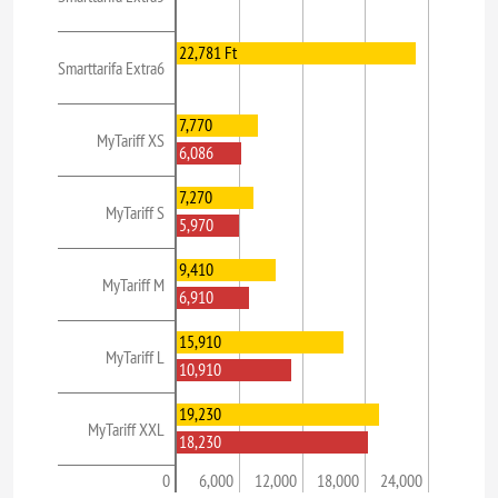
22,781 Ft
Smarttarifa Extra6
7,770
MyTariff XS
6,086
7,270
MyTariff S
5,970
9,410
MyTariff M
6,910
15,910
MyTariff L
10,910
19,230
MyTariff XXL
18,230
0
6,000
12,000
18,000
24,000