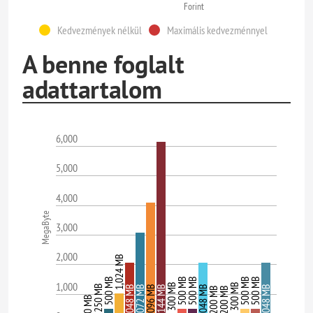
Forint
Kedvezmények nélkül
Maximális kedvezménnyel
A benne foglalt
adattartalom
6,000
5,000
4,000
MegaByte
3,000
2,000
1,024 MB
500 MB
500 MB
500 MB
500 MB
500 MB
1,000
300 MB
300 MB
250 MB
2,048 MB
3,072 MB
4,096 MB
6,144 MB
2,048 MB
2,048 MB
200 MB
200 MB
50 MB