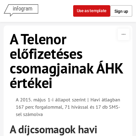
Skip to content
Use as template
Sign up
A Telenor
előfizetéses
csomagjainak ÁHK
értékei
A 2015. május 1-i állapot szerint | Havi átlagban
167 perc forgalommal, 71 hívással és 17 db SMS-
sel számolva
A díjcsomagok havi