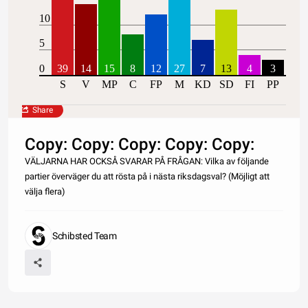
10
5
0
39
14
15
8
12
27
7
13
4
3
S
V
MP
C
FP
M
KD
SD
FI
PP
Share
Copy: Copy: Copy: Copy: Copy:
VÄLJARNA HAR OCKSÅ SVARAR PÅ FRÅGAN: Vilka av följande
partier överväger du att rösta på i nästa riksdagsval? (Möjligt att
välja flera)
Schibsted Team