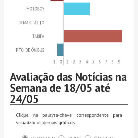
MOTOBOY
JILMAR TATTO
TARIFA
PTO. DE ÔNIBUS
-2
-1
0
1
2
3
4
5
6
7
8
9
Avaliação das Notícias na
Semana de 18/05 até
24/05
Clique na palavra-chave correspondente para
visualizar os demais gráficos.