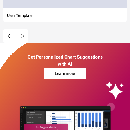
User Template
Get Personalized Chart Suggestions
with AI
Learn more