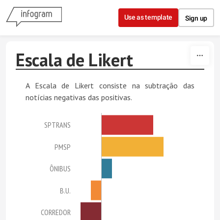
Skip to content
Use as template
Sign up
Escala de Likert
A Escala de Likert consiste na subtração das
notícias negativas das positivas.
SPTRANS
PMSP
ÔNIBUS
B.U.
CORREDOR