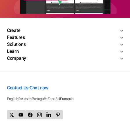
Create
Features
Solutions
Learn
Company
Contact Us
Chat now
•
English
Deutsch
Português
Español
Français