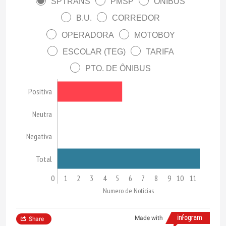
SPTRANS
PMSP
ÔNIBUS
B.U.
CORREDOR
OPERADORA
MOTOBOY
ESCOLAR (TEG)
TARIFA
PTO. DE ÔNIBUS
Positiva
Neutra
Negativa
Total
0
1
2
3
4
5
6
7
8
9
10
11
Numero de Noticias
Made with
Share