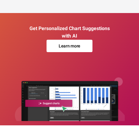
Get Personalized Chart Suggestions
with AI
Learn more