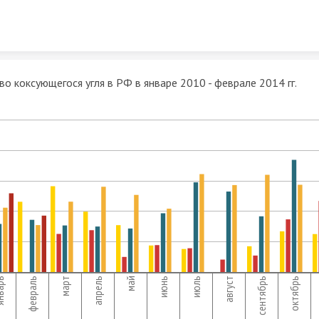
Skip to content
о коксующегося угля в РФ в январе 2010 - феврале 2014 гг.
арь
февраль
март
апрель
май
июнь
июль
август
сентябрь
октябрь