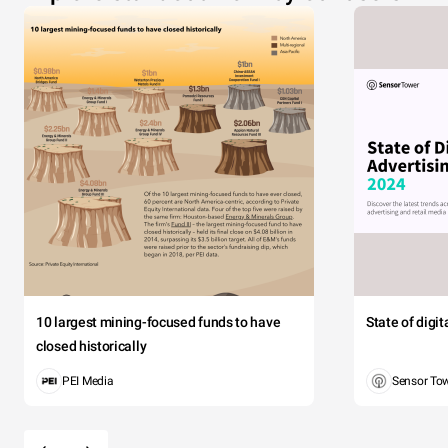
10 largest mining-focused funds to have
State of digi
closed historically
PEI Media
Sensor To