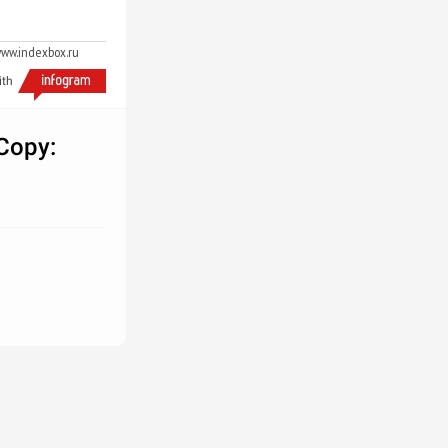
www.indexbox.ru
ith
Copy: