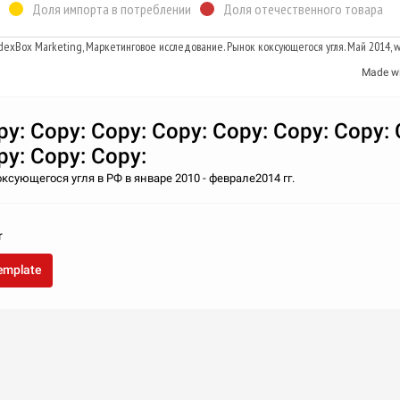
Доля импорта в потреблении
Доля отечественного товара
dexBox Marketing, Маркетинговое исследование. Рынок коксующегося угля. Май 2014, 
Made w
py: Copy: Copy: Copy: Copy: Copy: Copy: 
py: Copy: Copy:
ксующегося угля в РФ в январе 2010 - феврале2014 гг.
r
template