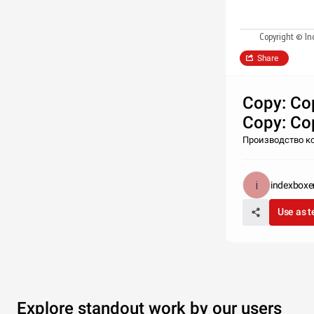
Copyright © In
Share
Copy: Co
Copy: Co
Производство ко
indexboxe
Use as 
Explore standout work by our users