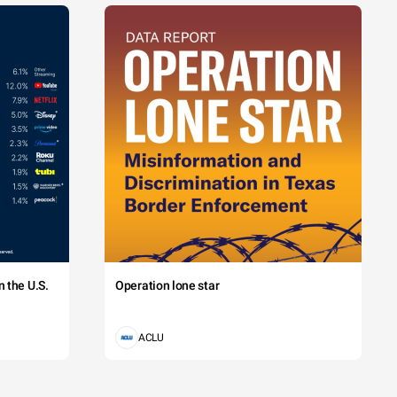
 the U.S.
Operation lone star
ACLU