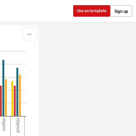
Use as template
Sign up
ноябрь
декабрь