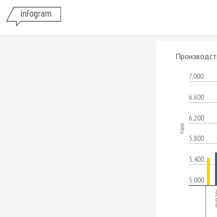
Производств
7,000
6,600
6,200
тонн
5,800
5,400
5,000
янв