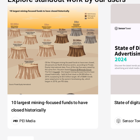
10 largest mining-focused funds to have
State of digi
closed historically
PEI Media
Sensor To