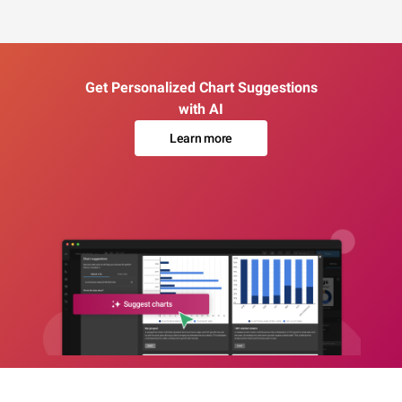
Get Personalized Chart Suggestions
with AI
Learn more