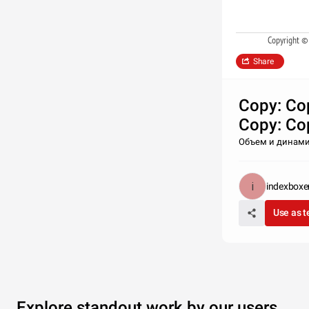
Copyright ©
Share
Copy: Co
Copy: Co
Объем и динамик
indexboxe
Use as 
Explore standout work by our users