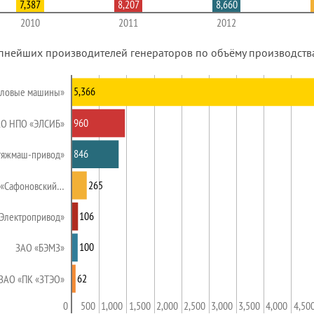
7,387
8,207
8,660
2010
2011
2012
пнейших производителей генераторов по объёму производства 
5,366
иловые машины»
960
О НПО «ЭЛСИБ»
846
тяжмаш-привод»
265
«Сафоновский…
106
Электропривод»
100
ЗАО «БЭМЗ»
62
ЗАО «ПК «ЗТЭО»
0
500
1,000
1,500
2,000
2,500
3,000
3,500
4,000
4,50