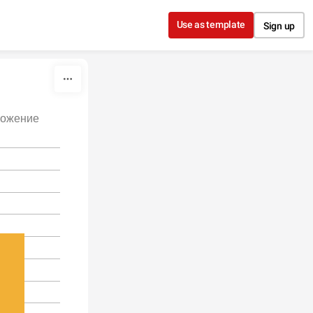
Use as template
Sign up
ложение