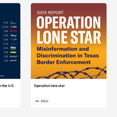
 the U.S.
Operation lone star
ACLU