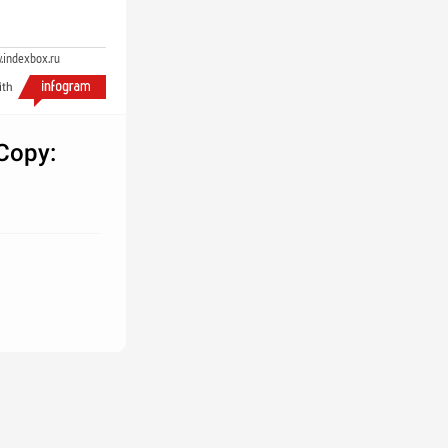
.indexbox.ru
ith
Copy: