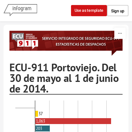
Skip to content
Use as template
Sign up
ECU-911 Portoviejo. Del
30 de mayo al 1 de junio
de 2014.
37
1,063
203