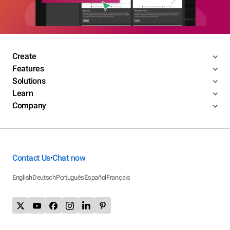
Create
Features
Solutions
Learn
Company
Contact Us
Chat now
•
English
Deutsch
Português
Español
Français